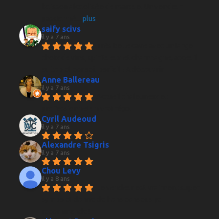
boisson alcoolisée de marque. Un vendeur 
passionné
... 
plus
saify scivs
il y a 7 ans
Très belle cave avec un large 
choix de vins, spiritueux et champagne, acceuil 
au top et conseil parfait ! A découvrir
Anne Ballereau
il y a 7 ans
Accueil chaleureux et 
professionnel un vrai régal
Cyril Audeoud
il y a 7 ans
Alexandre Tsigris
il y a 7 ans
Chou Levy
il y a 8 ans
Le vendeur est vraiment super 
sympa et donne de bons conseils, je 
recommande !