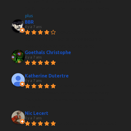
monde. Chili, Argentine, Afrique du Sud, 
Californie, Australie... beau voyage... Belles
... 
plus
BBR
il y a 7 ans
Beaucoup de choix et 
personnels serviables, connaisseurs et 
passionnés. Seul hic : pour se garer.
Goethals Christophe
il y a 7 ans
Service irreprochable, large 
gamme de produits
Katherine Dutertre
il y a 7 ans
Conseils d'un passionné et 
choix intéressant de crus. Panel de whisky 
français pour les amateurs entre autres 
liqueurs.
Nic Lecert
il y a 7 ans
excellent caviste qui propose 
en plus de ses très bons produits des cours 