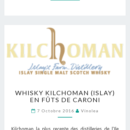
WHISKY
WHISKY KILCHOMAN (ISLAY)
KILCHOMAN
EN FÛTS DE CARONI
(ISLAY)
EN
7 Octobre 2016
Vinolea
FÛTS
DE
CARONI
Kilchoman la plus recente des distilleries de l’Ile