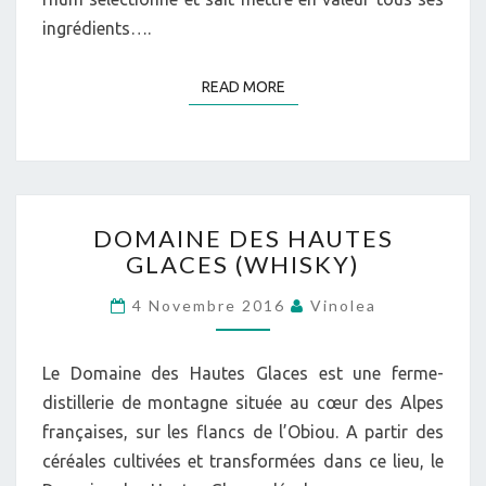
ingrédients….
READ MORE
READ MORE
DOMAINE
DOMAINE DES HAUTES
DES
GLACES (WHISKY)
HAUTES
GLACES
4 Novembre 2016
Vinolea
(WHISKY)
Le Domaine des Hautes Glaces est une ferme-
distillerie de montagne située au cœur des Alpes
françaises, sur les flancs de l’Obiou. A partir des
céréales cultivées et transformées dans ce lieu, le