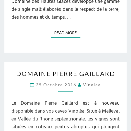
Domaine des Hautes Glaces développe une gamme
de single malt élaborés dans le respect de la terre,
des hommes et du temps….
READ MORE
READ MORE
DOMAINE
DOMAINE PIERRE GAILLARD
PIERRE
GAILLARD
29 Octobre 2016
Vinolea
Le Domaine Pierre Gaillard est à nouveau
disponible dans vos caves Vinoléa. Situé à Malleval
en Vallée du Rhône septentrionale, les vignes sont
situées en coteaux pentus abruptes qui plongent