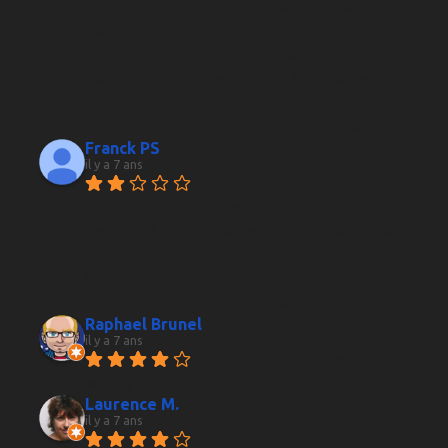
fois, acueilli par un employé seul que j'ai 
clairement eu l'impression de déranger. Aucun 
effort pour me conseiller, désagréable même, 
jusqu'à en oublier les règles élémentaires de 
politesse. La prochaine fois que je voie que 
c'est lui qui tient la boutique, je passe ma route.
Franck PS
il y a 7 ans
Responsable occupé avec un 
client, semble toujours sympathique et 
passionné, je ne peux pas en dire autant de la 
personne qui travail avec lui que j’ai eu 
l’impression de déranger, bref on a connu 
meilleur accueil, c’était mieux avant...
Raphael Brunel
il y a 7 ans
Superbe choix de vins et 
whisky
Laurence M.
il y a 7 ans
Accueil très sympathique et 