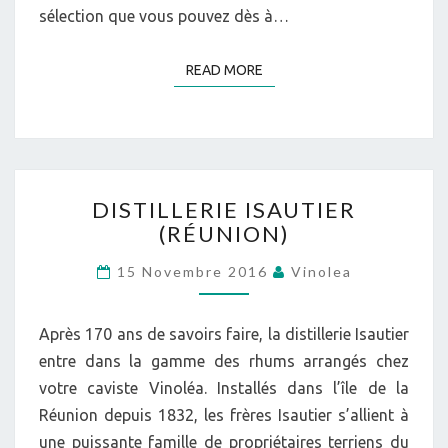
sélection que vous pouvez dès à…
READ MORE
READ MORE
DISTILLERIE
DISTILLERIE ISAUTIER
ISAUTIER
(RÉUNION)
(RÉUNION)
15 Novembre 2016
Vinolea
Après 170 ans de savoirs faire, la distillerie Isautier
entre dans la gamme des rhums arrangés chez
votre caviste Vinoléa. Installés dans l’île de la
Réunion depuis 1832, les frères Isautier s’allient à
une puissante famille de propriétaires terriens du