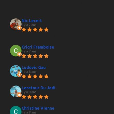
choix intéressant de crus. Panel de whisky 
français pour les amateurs entre autres 
liqueurs.
Nic Lecert
il y a 7 ans
excellent caviste qui propose 
en plus de ses très bons produits des cours 
d’œnologie pour les vins et les spiritueux.
Cricri Framboise
il y a 7 ans
Très bons conseils, de très 
bons vins, des personnes très agréables...
Ludovic Gau
il y a 8 ans
Un large choix et des produits 
de qualité.
Leretour Du Jedi
il y a 8 ans
Accueil, au top, choix énorme, 
conseil avisé
Christine Vienne
il y a 8 ans