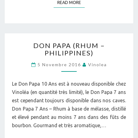
READ MORE
READ MORE
DON
DON PAPA (RHUM –
PAPA
PHILIPPINES)
(RHUM
–
5 Novembre 2016
Vinolea
PHILIPPINES)
Le Don Papa 10 Ans est à nouveau disponible chez
Vinoléa (en quantité très limité), le Don Papa 7 ans
est cependant toujours disponible dans nos caves.
Don Papa 7 Ans – Rhum à base de mélasse, distillé
et élevé pendant au moins 7 ans dans des fûts de
bourbon. Gourmand et très aromatique,…