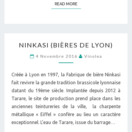
READ MORE
READ MORE
NINKASI
NINKASI (BIÈRES DE LYON)
(BIÈRES
DE
4 Novembre 2016
Vinolea
LYON)
Créée à Lyon en 1997, la Fabrique de bière Ninkasi
fait revivre la grande tradition brassicole lyonnaise
datant du 19ème siècle. Implantée depuis 2012 à
Tarare, le site de production prend place dans les
anciennes teintureries de la ville, la charpente
métallique « Eiffel » confère au lieu un caractère
exceptionnel. L’eau de Tarare, issue du barrage…