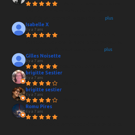
Très bon conseils, parfois des 
prix un peu élevés mais qui sont largement 
justifiés par le conseil, la qualité et le
... 
plus
Isabelle X
il y a 7 ans
Je n'y connais rien en vin et 
spiritueux.  Je viens tjs là soit pr des cadeaux au 
moment des fêtes soit quand je dois
... 
plus
Gilles Noisette
il y a 7 ans
Beau choix.  Bons conseils
brigitte Sestier
il y a 7 ans
Très bien
brigitte sestier
il y a 7 ans
Très bien
Romu Pires
il y a 7 ans
Très grand choix de bons 
vins...Excellente gamme de bières locales et du 
monde!!!Personnel agréable et sympa