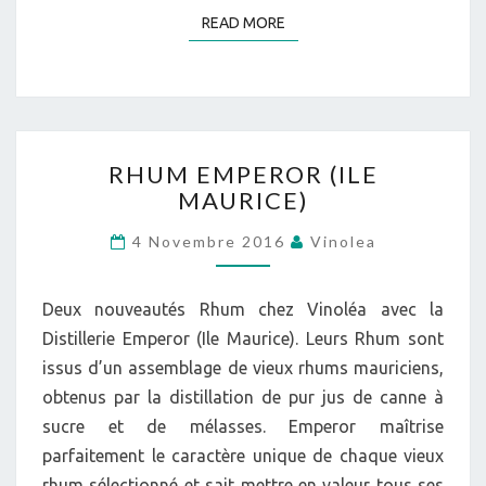
READ MORE
READ MORE
RHUM
RHUM EMPEROR (ILE
EMPEROR
MAURICE)
(ILE
MAURICE)
4 Novembre 2016
Vinolea
Deux nouveautés Rhum chez Vinoléa avec la
Distillerie Emperor (Ile Maurice). Leurs Rhum sont
issus d’un assemblage de vieux rhums mauriciens,
obtenus par la distillation de pur jus de canne à
sucre et de mélasses. Emperor maîtrise
parfaitement le caractère unique de chaque vieux
rhum sélectionné et sait mettre en valeur tous ses