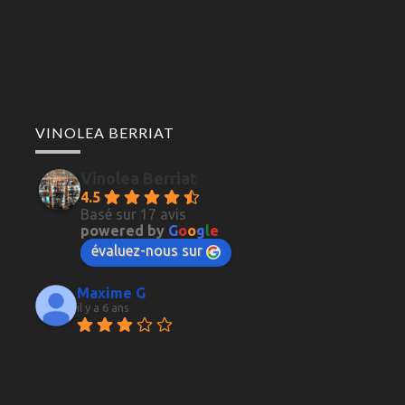
VINOLEA BERRIAT
Vinolea Berriat
4.5
Basé sur 17 avis
powered by
G
o
o
g
l
e
évaluez-nous sur
Maxime G
il y a 6 ans
Parfait d'habitude, du choix 
dans les vins comme dans les whiskies, et 
surtout, des conseils très pertinents qui font la 
plus-value de la boutique. Jusqu'à la dernière 