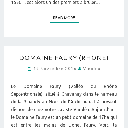
1550. Il est alors un des premiers à brûler…
READ MORE
READ MORE
DOMAINE
DOMAINE FAURY (RHÔNE)
FAURY
(RHÔNE)
19 Novembre 2016
Vinolea
Le Domaine Faury (Vallée du Rhône
Septentrionale), situé à Chavanay dans le hameau
de la Ribaudy au Nord de l’Ardèche est à présent
disponible chez votre caviste Vinoléa. Aujourd’hui,
le Domaine Faury est un petit domaine de 17ha qui
est entre les mains de Lionel Faury. Voici la