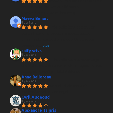
D'excellents vins et spiritueux 
mais surtout bien conseillé par le 
vendeur.Parfait Merci beaucoup
Maeva Benoit
il y a 7 ans
Très belle boutique ou l on 
peut y trouver presque n'importe quelle 
boisson alcoolisée de marque. Un vendeur 
passionné
... 
plus
saify scivs
il y a 7 ans
Très belle cave avec un large 
choix de vins, spiritueux et champagne, acceuil 
au top et conseil parfait ! A découvrir
Anne Ballereau
il y a 7 ans
Accueil chaleureux et 
professionnel un vrai régal
Cyril Audeoud
il y a 7 ans
Alexandre Tsigris