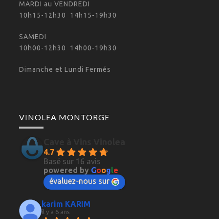
MARDI au VENDREDI
10h15-12h30 14h15-19h30
SAMEDI
10h00-12h30 14h00-19h30
Dimanche et Lundi Fermés
VINOLEA MONTORGE
Cave à Vins Vinolea
4.7
Basé sur 16 avis
powered by
G
o
o
g
l
e
évaluez-nous sur
karim KARIM
il y a 6 ans