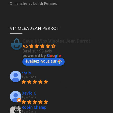
Dimanche et Lundi Fermés
VINOLEA JEAN PERROT
Cave à Vins Vinolea Jean Perrot
4.5
Basé sur 96 avis
powered by
G
o
o
g
l
e
évaluez-nous sur
chris
il y a 6 ans
Cave à vin au top des super 
conseiller je recommande fortement
David C
il y a 6 ans
Super conseils
Robin Champ
il y a 6 ans