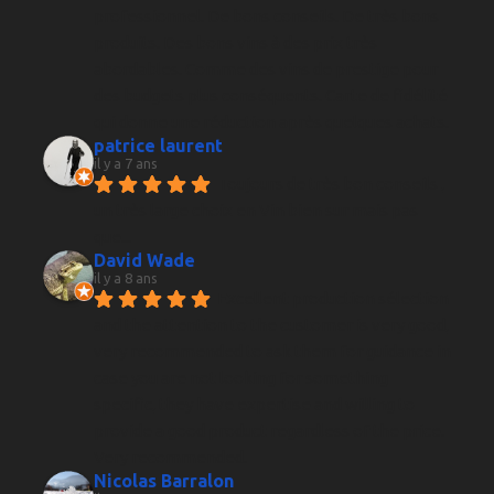
professionnel. De bons conseils. De très bons 
produits. Des bons vins à des prix très 
abordables. Comme des vins de prestige pour 
des budgets plus conséquents. Carte de fidélité 
qui donne une réduction après quelques achats.
patrice laurent
il y a 7 ans
Toujours de très bon conseils , 
un très large choix en Vin bien sur mais pas 
que...
David Wade
il y a 8 ans
Excellent production sélection 
and the attention to the customer is very good, 
very recommended to ask them for guidance in 
case you are not looking for something 
specific, they have expertise and willing to 
provide a good product regardless of the price. 
Very recommended.
Nicolas Barralon