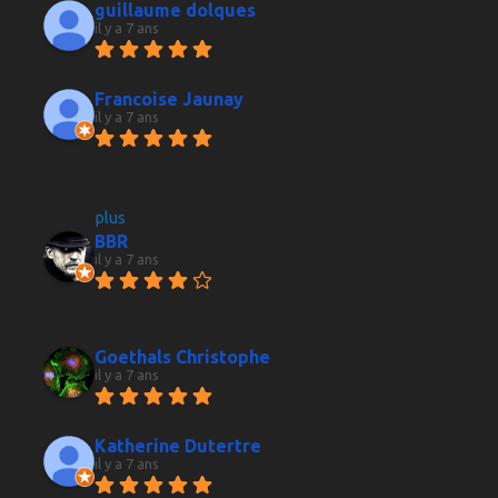
guillaume dolques
il y a 7 ans
Super cave, l'équipe est très 
professionnelle et de très bon conseil
Francoise Jaunay
il y a 7 ans
Soirée découverte des vins du 
monde. Chili, Argentine, Afrique du Sud, 
Californie, Australie... beau voyage... Belles
... 
plus
BBR
il y a 7 ans
Beaucoup de choix et 
personnels serviables, connaisseurs et 
passionnés. Seul hic : pour se garer.
Goethals Christophe
il y a 7 ans
Service irreprochable, large 
gamme de produits
Katherine Dutertre
il y a 7 ans
Conseils d'un passionné et 