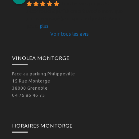
Tous les vins proposés 
s'accordaient parfaitement avec le menu que 
j'avais envisagé (y compris le digestif). Merci 
pour
... 
plus
Voir tous les avis
VINOLEA MONTORGE
Face au parking Philippeville
15 Rue Montorge
38000 Grenoble
04 76 86 46 75
HORAIRES MONTORGE