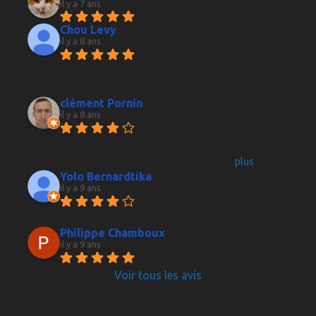
il y a 7 ans
Chou Levy
il y a 8 ans
Le vendeur est vraiment super 
sympa et donne de bons conseils, je 
recommande !
clément Pornin
il y a 8 ans
Petite cave à vin accessible au 
centre ville de Grenoble. Le vendeur donne des 
bon conseils sur les vins. C'est plus
... 
plus
Yolo Bernardtika
il y a 9 ans
Acceuil sympathique, de 
même pour les conseils, prix assez élevés.
Philippe Chamboux
il y a 9 ans
Accueil choix et conseils 
Voir tous les avis