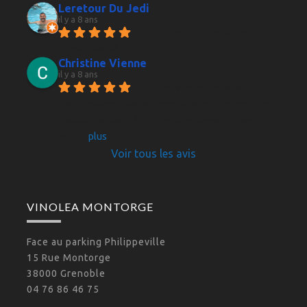
Leretour Du Jedi
il y a 8 ans
Accueil, au top, choix énorme, 
conseil avisé
Christine Vienne
il y a 8 ans
Tous les vins proposés 
s'accordaient parfaitement avec le menu que 
j'avais envisagé (y compris le digestif). Merci 
pour
... 
plus
Voir tous les avis
VINOLEA MONTORGE
Face au parking Philippeville
15 Rue Montorge
38000 Grenoble
04 76 86 46 75