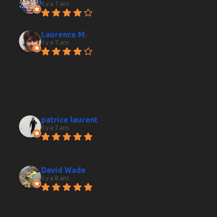
il y a 7 ans
Superbe choix de vins et 
whisky
Laurence M.
il y a 7 ans
Accueil très sympathique et 
professionnel. De bons conseils. De très bons 
produits. Des bons vins à des prix très 
abordables. Comme des vins de prestige pour 
des budgets plus conséquents. Carte de fidélité 
qui donne une réduction après quelques achats.
patrice laurent
il y a 7 ans
Toujours de très bon conseils , 
un très large choix en Vin bien sur mais pas 
que...
David Wade
il y a 8 ans
Excellent production sélection 
and the attention to the customer is very good, 
very recommended to ask them for guidance in 