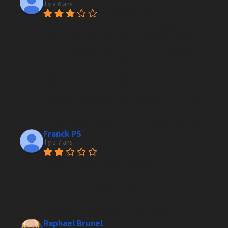
il y a 6 ans
Parfait d'habitude, du choix 
dans les vins comme dans les whiskies, et 
surtout, des conseils très pertinents qui font la 
plus-value de la boutique. Jusqu'à la dernière 
fois, acueilli par un employé seul que j'ai 
clairement eu l'impression de déranger. Aucun 
effort pour me conseiller, désagréable même, 
jusqu'à en oublier les règles élémentaires de 
politesse. La prochaine fois que je voie que 
c'est lui qui tient la boutique, je passe ma route.
Franck PS
il y a 7 ans
Responsable occupé avec un 
client, semble toujours sympathique et 
passionné, je ne peux pas en dire autant de la 
personne qui travail avec lui que j’ai eu 
l’impression de déranger, bref on a connu 
meilleur accueil, c’était mieux avant...
Raphael Brunel