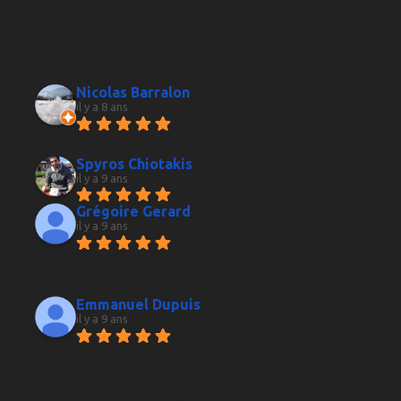
case you are not looking for something 
specific, they have expertise and willing to 
provide a good product regardless of the price. 
Very recommended.
Nicolas Barralon
il y a 8 ans
Bon accueil. Bons conseils. 
Bons vins ;-)
Spyros Chiotakis
il y a 9 ans
Grégoire Gerard
il y a 9 ans
Caviste rencontré au hasard 
d'un passage à Grenoble, très sympa et de bon 
conseil !
Emmanuel Dupuis
il y a 9 ans
Excellent choix de vins et 
conseil toujours amical et pertinent, pour 
toutes les bourses. L'avenue n'est pas 
forcément la plus glamour de Grenoble mais 