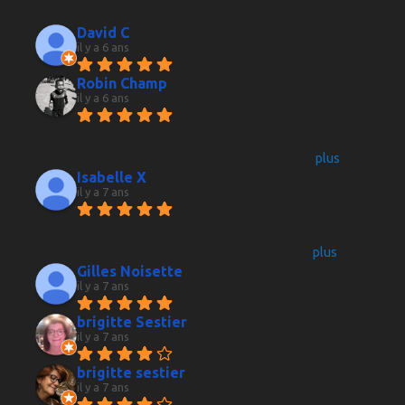
conseiller je recommande fortement
David C
il y a 6 ans
Super conseils
Robin Champ
il y a 6 ans
Très bon conseils, parfois des 
prix un peu élevés mais qui sont largement 
justifiés par le conseil, la qualité et le
... 
plus
Isabelle X
il y a 7 ans
Je n'y connais rien en vin et 
spiritueux.  Je viens tjs là soit pr des cadeaux au 
moment des fêtes soit quand je dois
... 
plus
Gilles Noisette
il y a 7 ans
Beau choix.  Bons conseils
brigitte Sestier
il y a 7 ans
Très bien
brigitte sestier
il y a 7 ans
Très bien