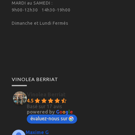
MARDI au SAMEDI :
9h00-12h30 14h30-19h00
Dimanche et Lundi Fermés
VINOLEA BERRIAT
Vinolea Berriat
4.5
Basé sur 17 avis
powered by
G
o
o
g
l
e
évaluez-nous sur
Maxime G