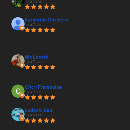
il y a 7 ans
Service irreprochable, large 
gamme de produits
Katherine Dutertre
il y a 7 ans
Conseils d'un passionné et 
choix intéressant de crus. Panel de whisky 
français pour les amateurs entre autres 
liqueurs.
Nic Lecert
il y a 7 ans
excellent caviste qui propose 
en plus de ses très bons produits des cours 
d’œnologie pour les vins et les spiritueux.
Cricri Framboise
il y a 7 ans
Très bons conseils, de très 
bons vins, des personnes très agréables...
Ludovic Gau
il y a 8 ans
Un large choix et des produits 
de qualité.