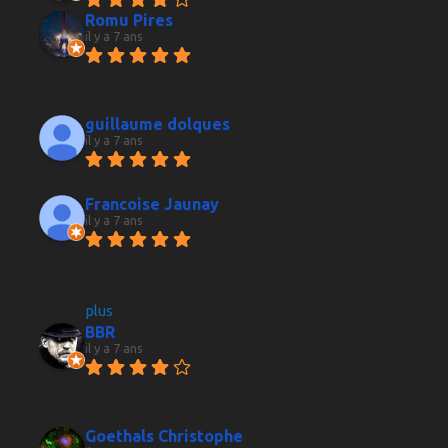
Romu Pires
il y a 7 ans
Très grand choix de bons 
vins...Excellente gamme de bières locales et du 
monde!!!Personnel agréable et sympa
guillaume dolques
il y a 7 ans
Super cave, l'équipe est très 
professionnelle et de très bon conseil
Francoise Jaunay
il y a 7 ans
Soirée découverte des vins du 
monde. Chili, Argentine, Afrique du Sud, 
Californie, Australie... beau voyage... Belles
... 
plus
BBR
il y a 7 ans
Beaucoup de choix et 
personnels serviables, connaisseurs et 
passionnés. Seul hic : pour se garer.
Goethals Christophe