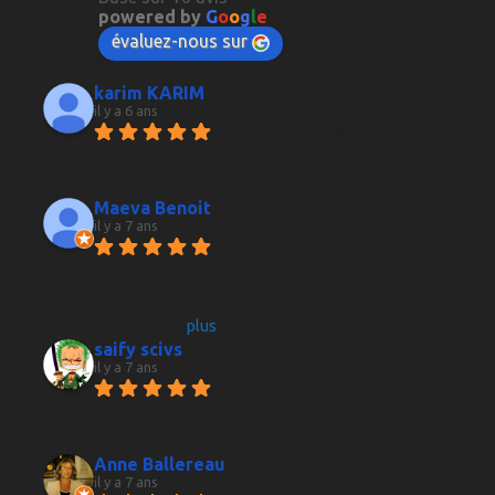
powered by
G
o
o
g
l
e
évaluez-nous sur
karim KARIM
il y a 6 ans
D'excellents vins et spiritueux 
mais surtout bien conseillé par le 
vendeur.Parfait Merci beaucoup
Maeva Benoit
il y a 7 ans
Très belle boutique ou l on 
peut y trouver presque n'importe quelle 
boisson alcoolisée de marque. Un vendeur 
passionné
... 
plus
saify scivs
il y a 7 ans
Très belle cave avec un large 
choix de vins, spiritueux et champagne, acceuil 
au top et conseil parfait ! A découvrir
Anne Ballereau
il y a 7 ans