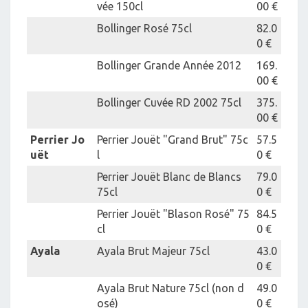
vée 150cl
00 €
Bollinger Rosé 75cl
82.0
0 €
Bollinger Grande Année 2012
169.
00 €
Bollinger Cuvée RD 2002 75cl
375.
00 €
Perrier Jo
Perrier Jouët "Grand Brut" 75c
57.5
uët
l
0 €
Perrier Jouët Blanc de Blancs
79.0
75cl
0 €
Perrier Jouët "Blason Rosé" 75
84.5
cl
0 €
Ayala
Ayala Brut Majeur 75cl
43.0
0 €
Ayala Brut Nature 75cl (non d
49.0
osé)
0 €