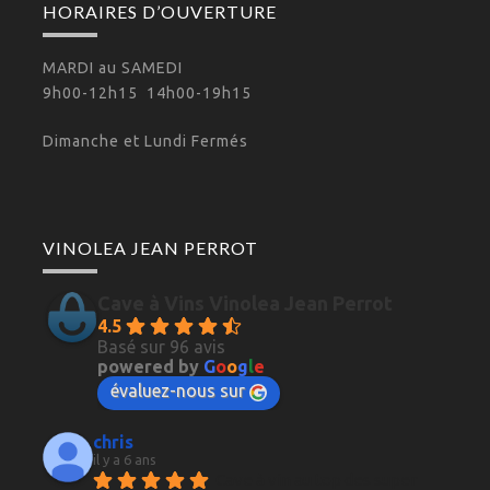
HORAIRES D’OUVERTURE
MARDI au SAMEDI
9h00-12h15 14h00-19h15
Dimanche et Lundi Fermés
VINOLEA JEAN PERROT
Cave à Vins Vinolea Jean Perrot
4.5
Basé sur 96 avis
powered by
G
o
o
g
l
e
évaluez-nous sur
chris
il y a 6 ans
Cave à vin au top des super 