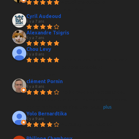
Accueil chaleureux et 
professionnel un vrai régal
Cyril Audeoud
il y a 7 ans
Alexandre Tsigris
il y a 7 ans
Chou Levy
il y a 8 ans
Le vendeur est vraiment super 
sympa et donne de bons conseils, je 
recommande !
clément Pornin
il y a 8 ans
Petite cave à vin accessible au 
centre ville de Grenoble. Le vendeur donne des 
bon conseils sur les vins. C'est plus
... 
plus
Yolo Bernardtika
il y a 9 ans
Acceuil sympathique, de 
même pour les conseils, prix assez élevés.
Philippe Chamboux