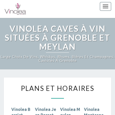
Skip
Togg
to
navi
content
VINOLEA CAVES À VIN
SITUÉES À GRENOBLE ET
MEYLAN
Large Choix De Vins, Whiskys, Rhums, Bières Et Champagnes.
Cavistes À Grenoble
PLANS
PLANS ET HORAIRES
ET
HORAIRES
Vinolea B
Vinolea Je
Vinolea M
Vinolea