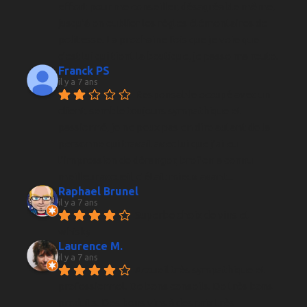
effort pour me conseiller, désagréable même, 
jusqu'à en oublier les règles élémentaires de 
politesse. La prochaine fois que je voie que 
c'est lui qui tient la boutique, je passe ma route.
Franck PS
il y a 7 ans
Responsable occupé avec un 
client, semble toujours sympathique et 
passionné, je ne peux pas en dire autant de la 
personne qui travail avec lui que j’ai eu 
l’impression de déranger, bref on a connu 
meilleur accueil, c’était mieux avant...
Raphael Brunel
il y a 7 ans
Superbe choix de vins et 
whisky
Laurence M.
il y a 7 ans
Accueil très sympathique et 
professionnel. De bons conseils. De très bons 
produits. Des bons vins à des prix très 