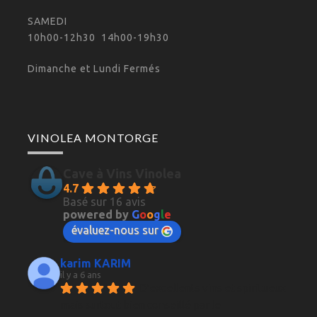
SAMEDI
10h00-12h30 14h00-19h30
Dimanche et Lundi Fermés
VINOLEA MONTORGE
Cave à Vins Vinolea
4.7
Basé sur 16 avis
powered by
G
o
o
g
l
e
évaluez-nous sur
karim KARIM
il y a 6 ans
D'excellents vins et spiritueux 
mais surtout bien conseillé par le 