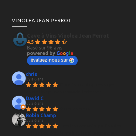
VINOLEA JEAN PERROT
Cave à Vins Vinolea Jean Perrot
4.5
Basé sur 96 avis
powered by
G
o
o
g
l
e
évaluez-nous sur
chris
il y a 6 ans
Cave à vin au top des super 
conseiller je recommande fortement
David C
il y a 6 ans
Super conseils
Robin Champ
il y a 6 ans
Très bon conseils, parfois des 
prix un peu élevés mais qui sont largement 