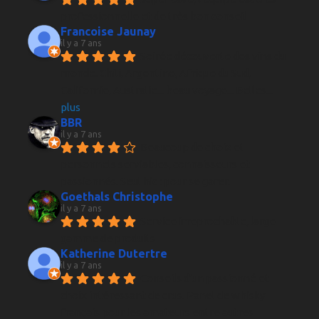
professionnelle et de très bon conseil
Francoise Jaunay
il y a 7 ans
Soirée découverte des vins du 
monde. Chili, Argentine, Afrique du Sud, 
Californie, Australie... beau voyage... Belles
... 
plus
BBR
il y a 7 ans
Beaucoup de choix et 
personnels serviables, connaisseurs et 
passionnés. Seul hic : pour se garer.
Goethals Christophe
il y a 7 ans
Service irreprochable, large 
gamme de produits
Katherine Dutertre
il y a 7 ans
Conseils d'un passionné et 
choix intéressant de crus. Panel de whisky 
français pour les amateurs entre autres 