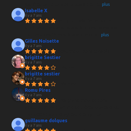
justifiés par le conseil, la qualité et le
... 
plus
Isabelle X
il y a 7 ans
Je n'y connais rien en vin et 
spiritueux.  Je viens tjs là soit pr des cadeaux au 
moment des fêtes soit quand je dois
... 
plus
Gilles Noisette
il y a 7 ans
Beau choix.  Bons conseils
brigitte Sestier
il y a 7 ans
Très bien
brigitte sestier
il y a 7 ans
Très bien
Romu Pires
il y a 7 ans
Très grand choix de bons 
vins...Excellente gamme de bières locales et du 
monde!!!Personnel agréable et sympa
guillaume dolques
il y a 7 ans
Super cave, l'équipe est très 