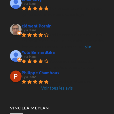
il y a 8 ans
Le vendeur est vraiment super 
sympa et donne de bons conseils, je 
recommande !
clément Pornin
il y a 8 ans
Petite cave à vin accessible au 
centre ville de Grenoble. Le vendeur donne des 
bon conseils sur les vins. C'est plus
... 
plus
Yolo Bernardtika
il y a 9 ans
Acceuil sympathique, de 
même pour les conseils, prix assez élevés.
Philippe Chamboux
il y a 9 ans
Accueil choix et conseils 
Voir tous les avis
VINOLEA MEYLAN