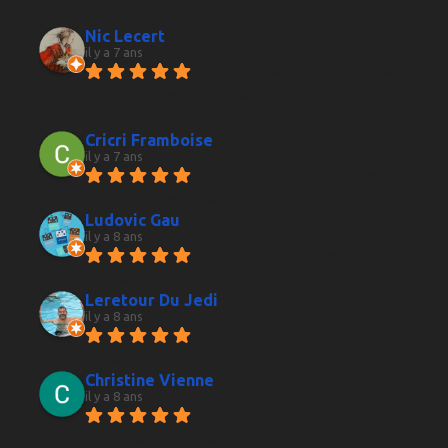
liqueurs.
Nic Lecert
il y a 7 ans
excellent caviste qui propose 
en plus de ses très bons produits des cours 
d’œnologie pour les vins et les spiritueux.
Cricri Framboise
il y a 7 ans
Très bons conseils, de très 
bons vins, des personnes très agréables...
Ludovic Gau
il y a 8 ans
Un large choix et des produits 
de qualité.
Leretour Du Jedi
il y a 8 ans
Accueil, au top, choix énorme, 
conseil avisé
Christine Vienne
il y a 8 ans
Tous les vins proposés 
s'accordaient parfaitement avec le menu que 