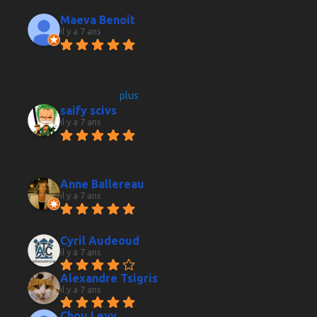
vendeur.Parfait Merci beaucoup
Maeva Benoit
il y a 7 ans
Très belle boutique ou l on 
peut y trouver presque n'importe quelle 
boisson alcoolisée de marque. Un vendeur 
passionné
... 
plus
saify scivs
il y a 7 ans
Très belle cave avec un large 
choix de vins, spiritueux et champagne, acceuil 
au top et conseil parfait ! A découvrir
Anne Ballereau
il y a 7 ans
Accueil chaleureux et 
professionnel un vrai régal
Cyril Audeoud
il y a 7 ans
Alexandre Tsigris
il y a 7 ans
Chou Levy