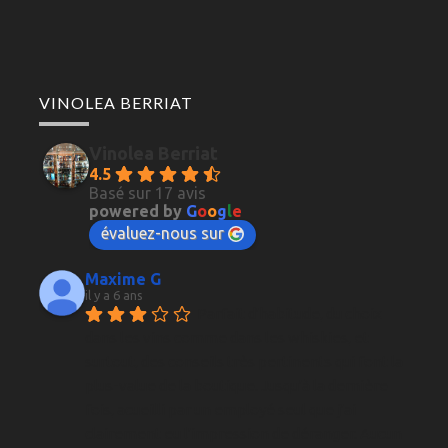
VINOLEA BERRIAT
Vinolea Berriat
4.5
Basé sur 17 avis
powered by
G
o
o
g
l
e
évaluez-nous sur
Maxime G
il y a 6 ans
Parfait d'habitude, du choix 
dans les vins comme dans les whiskies, et 
surtout, des conseils très pertinents qui font la 
plus-value de la boutique. Jusqu'à la dernière 
fois, acueilli par un employé seul que j'ai 
clairement eu l'impression de déranger. Aucun 