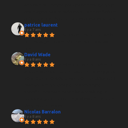
abordables. Comme des vins de prestige pour 
des budgets plus conséquents. Carte de fidélité 
qui donne une réduction après quelques achats.
patrice laurent
il y a 7 ans
Toujours de très bon conseils , 
un très large choix en Vin bien sur mais pas 
que...
David Wade
il y a 8 ans
Excellent production sélection 
and the attention to the customer is very good, 
very recommended to ask them for guidance in 
case you are not looking for something 
specific, they have expertise and willing to 
provide a good product regardless of the price. 
Very recommended.
Nicolas Barralon
il y a 8 ans
Bon accueil. Bons conseils. 