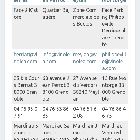
erriat
an Perrot
eylan
Montorge
Face à K'st
Quartier Baj
Zone Com
Face Parki
ore
atière
merciale de
ng Philipp
s Buclos
eville
Derrière pl
ace Grenet
te
berriat@vi
info@vinole
meylan@vi
philippevill
nolea.com
a.com
nolea.com
e@vinole
a.com
25 bis Cour
68 avenue J
27 Avenue
15 Rue Mo
s Berriat 3
ean Perrot 3
du Vercors
ntorge 38
8000 Gren
8100 Greno
38240 Meyl
000 Greno
oble
ble
an
ble
04 76 95 0
04 76 53 86
04 76 51 6
04 76 86 4
7 91
85
2 08
6 75
Mardi au S
Mardi au Sa
Mardi au J
Mardi au
amedi :
medi :
eudi :
Vendredi :
9h00-12h3
9h00-12h15
9h30-12h3
10h15-12