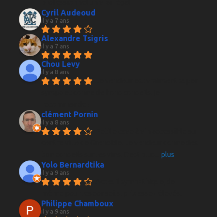
professionnel un vrai régal
Cyril Audeoud
il y a 7 ans
Alexandre Tsigris
il y a 7 ans
Chou Levy
il y a 8 ans
Le vendeur est vraiment super 
sympa et donne de bons conseils, je 
recommande !
clément Pornin
il y a 8 ans
Petite cave à vin accessible au 
centre ville de Grenoble. Le vendeur donne des 
bon conseils sur les vins. C'est plus
... 
plus
Yolo Bernardtika
il y a 9 ans
Acceuil sympathique, de 
même pour les conseils, prix assez élevés.
Philippe Chamboux
il y a 9 ans