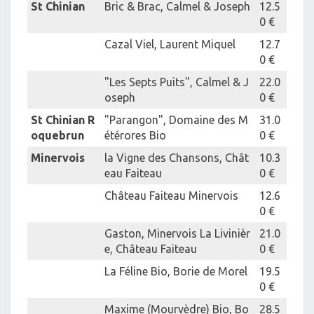
St Chinian
Bric & Brac, Calmel & Joseph
12.5
0 €
Cazal Viel, Laurent Miquel
12.7
0 €
"Les Septs Puits", Calmel & J
22.0
oseph
0 €
St Chinian R
"Parangon", Domaine des M
31.0
oquebrun
étérores Bio
0 €
Minervois
la Vigne des Chansons, Chât
10.3
eau Faiteau
0 €
Château Faiteau Minervois
12.6
0 €
Gaston, Minervois La Livinièr
21.0
e, Château Faiteau
0 €
La Féline Bio, Borie de Morel
19.5
0 €
Maxime (Mourvèdre) Bio, Bo
28.5