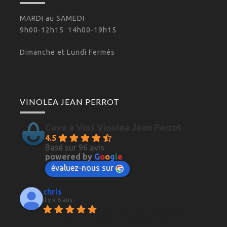
MARDI au SAMEDI
9h00-12h15 14h00-19h15
Dimanche et Lundi Fermés
VINOLEA JEAN PERROT
Cave à Vins Vinolea Jean Perrot
4.5
Basé sur 96 avis
powered by
G
o
o
g
l
e
évaluez-nous sur
chris
il y a 6 ans
Cave à vin au top des super 
conseiller je recommande fortement