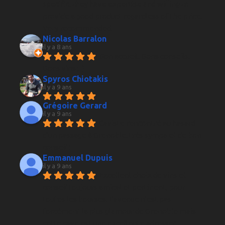
specific, they have expertise and willing to 
provide a good product regardless of the price. 
Very recommended.
Nicolas Barralon
il y a 8 ans
Bon accueil. Bons conseils. 
Bons vins ;-)
Spyros Chiotakis
il y a 9 ans
Grégoire Gerard
il y a 9 ans
Caviste rencontré au hasard 
d'un passage à Grenoble, très sympa et de bon 
conseil !
Emmanuel Dupuis
il y a 9 ans
Excellent choix de vins et 
conseil toujours amical et pertinent, pour 
toutes les bourses. L'avenue n'est pas 
forcément la plus glamour de Grenoble mais 
cette cave est une excellente adresse!!