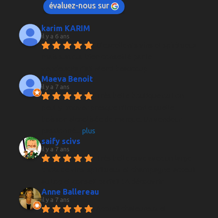
évaluez-nous sur
karim KARIM
il y a 6 ans
D'excellents vins et spiritueux 
mais surtout bien conseillé par le 
vendeur.Parfait Merci beaucoup
Maeva Benoit
il y a 7 ans
Très belle boutique ou l on 
peut y trouver presque n'importe quelle 
boisson alcoolisée de marque. Un vendeur 
passionné
... 
plus
saify scivs
il y a 7 ans
Très belle cave avec un large 
choix de vins, spiritueux et champagne, acceuil 
au top et conseil parfait ! A découvrir
Anne Ballereau
il y a 7 ans
Accueil chaleureux et 