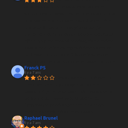
dans les vins comme dans les whiskies, et 
surtout, des conseils très pertinents qui font la 
plus-value de la boutique. Jusqu'à la dernière 
fois, acueilli par un employé seul que j'ai 
clairement eu l'impression de déranger. Aucun 
effort pour me conseiller, désagréable même, 
jusqu'à en oublier les règles élémentaires de 
politesse. La prochaine fois que je voie que 
c'est lui qui tient la boutique, je passe ma route.
Franck PS
il y a 7 ans
Responsable occupé avec un 
client, semble toujours sympathique et 
passionné, je ne peux pas en dire autant de la 
personne qui travail avec lui que j’ai eu 
l’impression de déranger, bref on a connu 
meilleur accueil, c’était mieux avant...
Raphael Brunel
il y a 7 ans
Superbe choix de vins et 