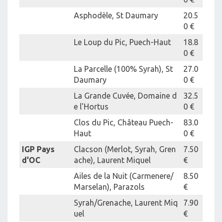
Asphodèle, St Daumary
20.5
0 €
Le Loup du Pic, Puech-Haut
18.8
0 €
La Parcelle (100% Syrah), St
27.0
Daumary
0 €
La Grande Cuvée, Domaine d
32.5
e l'Hortus
0 €
Clos du Pic, Château Puech-
83.0
Haut
0 €
IGP Pays
Clacson (Merlot, Syrah, Gren
7.50
d'OC
ache), Laurent Miquel
€
Ailes de la Nuit (Carmenere/
8.50
Marselan), Parazols
€
Syrah/Grenache, Laurent Miq
7.90
uel
€