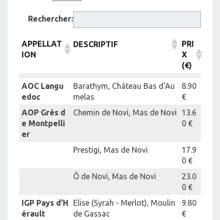
Rechercher:
APPELLAT
PRI
DESCRIPTIF
ION
X
(€)
AOC Langu
Barathym, Château Bas d'Au
8.90
edoc
melas
€
AOP Grès d
Chemin de Novi, Mas de Novi
13.6
e Montpelli
0 €
er
Prestigi, Mas de Novi
17.9
0 €
Ô de Novi, Mas de Novi
23.0
0 €
IGP Pays d'H
Elise (Syrah - Merlot), Moulin
9.80
érault
de Gassac
€