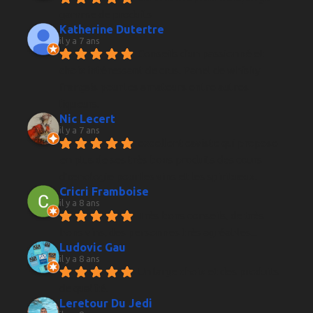
gamme de produits
Katherine Dutertre
il y a 7 ans
Conseils d'un passionné et 
choix intéressant de crus. Panel de whisky 
français pour les amateurs entre autres 
liqueurs.
Nic Lecert
il y a 7 ans
excellent caviste qui propose 
en plus de ses très bons produits des cours 
d’œnologie pour les vins et les spiritueux.
Cricri Framboise
il y a 8 ans
Très bons conseils, de très 
bons vins, des personnes très agréables...
Ludovic Gau
il y a 8 ans
Un large choix et des produits 
de qualité.
Leretour Du Jedi