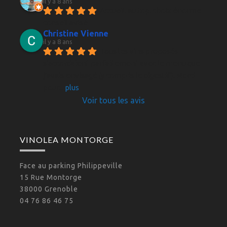
il y a 8 ans
Accueil, au top, choix énorme, 
conseil avisé
Christine Vienne
il y a 8 ans
Tous les vins proposés 
s'accordaient parfaitement avec le menu que 
j'avais envisagé (y compris le digestif). Merci 
pour
... 
plus
Voir tous les avis
VINOLEA MONTORGE
Face au parking Philippeville
15 Rue Montorge
38000 Grenoble
04 76 86 46 75