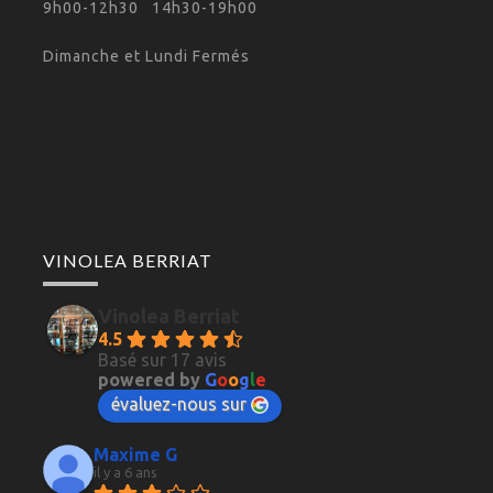
9h00-12h30 14h30-19h00
Dimanche et Lundi Fermés
VINOLEA BERRIAT
Vinolea Berriat
4.5
Basé sur 17 avis
powered by
G
o
o
g
l
e
évaluez-nous sur
Maxime G
il y a 6 ans
Parfait d'habitude, du choix 