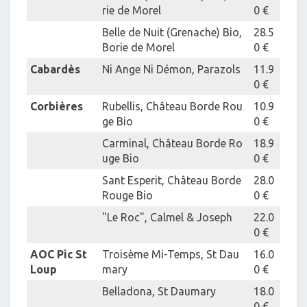
rie de Morel
0 €
Belle de Nuit (Grenache) Bio,
28.5
Borie de Morel
0 €
Cabardès
Ni Ange Ni Démon, Parazols
11.9
0 €
Corbières
Rubellis, Château Borde Rou
10.9
ge Bio
0 €
Carminal, Château Borde Ro
18.9
uge Bio
0 €
Sant Esperit, Château Borde
28.0
Rouge Bio
0 €
"Le Roc", Calmel & Joseph
22.0
0 €
AOC Pic St
Troisème Mi-Temps, St Dau
16.0
Loup
mary
0 €
Belladona, St Daumary
18.0
0 €