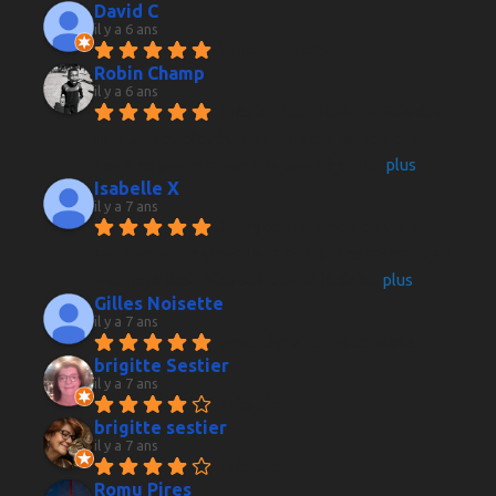
David C
il y a 6 ans
Super conseils
Robin Champ
il y a 6 ans
Très bon conseils, parfois des 
prix un peu élevés mais qui sont largement 
justifiés par le conseil, la qualité et le
... 
plus
Isabelle X
il y a 7 ans
Je n'y connais rien en vin et 
spiritueux.  Je viens tjs là soit pr des cadeaux au 
moment des fêtes soit quand je dois
... 
plus
Gilles Noisette
il y a 7 ans
Beau choix.  Bons conseils
brigitte Sestier
il y a 7 ans
Très bien
brigitte sestier
il y a 7 ans
Très bien
Romu Pires