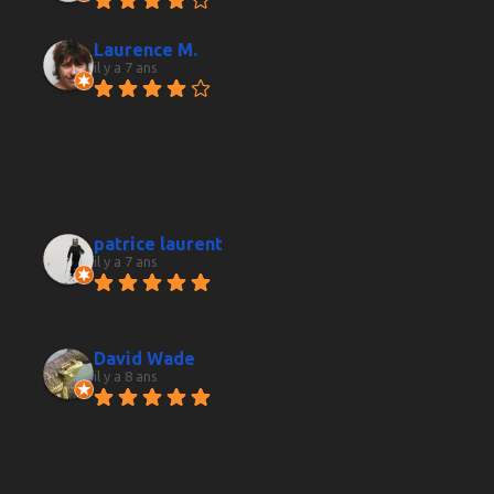
whisky
Laurence M.
il y a 7 ans
Accueil très sympathique et 
professionnel. De bons conseils. De très bons 
produits. Des bons vins à des prix très 
abordables. Comme des vins de prestige pour 
des budgets plus conséquents. Carte de fidélité 
qui donne une réduction après quelques achats.
patrice laurent
il y a 7 ans
Toujours de très bon conseils , 
un très large choix en Vin bien sur mais pas 
que...
David Wade
il y a 8 ans
Excellent production sélection 
and the attention to the customer is very good, 
very recommended to ask them for guidance in 
case you are not looking for something 