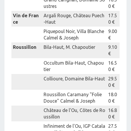
ustres
0 €
Vin de Fran
Argali Rouge, Château Puech
17.5
ce
-Haut
0 €
Piquepoul Noir, Villa Blanche
9.00
Calmel & Joseph
€
Roussillon
Bila-Haut, M. Chapoutier
9.10
€
Occultum Bila-Haut, Chapou
16.5
tier
0 €
Collioure, Domaine Bila-Haut
29.5
0 €
Roussillon Caramany "Folie
18.0
Douce" Calmel & Joseph
0 €
Château de l'Ou, Côtes de Ro
16.8
ussillon
0 €
Infiniment de l'Ou, IGP Catala
27.5