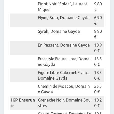
Pinot Noir "Solas", Laurent
9.80
Miquel
€
Flying Solo, Domaine Gayda
6.90
€
Syrah, Domaine Gayda
8.80
€
En Passant, Domaine Gayda
10.9
0 €
Freestyle Figure Libre, Domai
13.5
ne Gayda
0 €
Figure Libre Cabernet Franc,
18.5
Domaine Gayda
0 €
Chemin de Moscou, Domain
26.5
e Gayda
0 €
IGP Enserun
Grenache Noir, Domaine Sou
10.2
e
stres
0 €
Grand Carignan, Domaine So
10.5