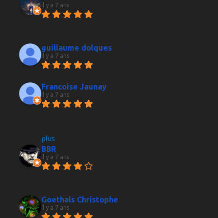
il y a 7 ans
Très grand choix de bons 
vins...Excellente gamme de bières locales et du 
monde!!!Personnel agréable et sympa
guillaume dolques
il y a 7 ans
Super cave, l'équipe est très 
professionnelle et de très bon conseil
Francoise Jaunay
il y a 7 ans
Soirée découverte des vins du 
monde. Chili, Argentine, Afrique du Sud, 
Californie, Australie... beau voyage... Belles
... 
plus
BBR
il y a 7 ans
Beaucoup de choix et 
personnels serviables, connaisseurs et 
passionnés. Seul hic : pour se garer.
Goethals Christophe
il y a 7 ans
Service irreprochable, large 