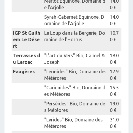
Merlot Equinoxe, Domaine d
14.0
e l'Arjolle
0 €
Syrah-Cabernet Equinoxe, D
14.0
omaine de l'Arjolle
0 €
IGP St Guilh
Le Loup dans la Bergerie, Do
10.7
em Le Dése
maine de l'Hortus
0 €
rt
Terrasses d
"L'art du Vers" Bio, Calmel &
18.0
u Larzac
Joseph
0 €
Faugères
"Leonides" Bio, Domaine des
12.9
Métérores
0 €
"Carignides" Bio, Domaine d
15.5
es Météores
0 €
"Perséides" Bio, Domaine de
19.0
s Météores
0 €
"Lyrides" Bio, Domaine des
31.0
Métérores
0 €