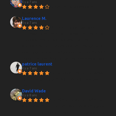
il y a 7 ans
Superbe choix de vins et 
whisky
Laurence M.
il y a 7 ans
Accueil très sympathique et 
professionnel. De bons conseils. De très bons 
produits. Des bons vins à des prix très 
abordables. Comme des vins de prestige pour 
des budgets plus conséquents. Carte de fidélité 
qui donne une réduction après quelques achats.
patrice laurent
il y a 7 ans
Toujours de très bon conseils , 
un très large choix en Vin bien sur mais pas 
que...
David Wade
il y a 8 ans
Excellent production sélection 
and the attention to the customer is very good, 
very recommended to ask them for guidance in 