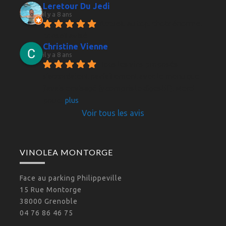
Leretour Du Jedi
il y a 8 ans
Accueil, au top, choix énorme, 
conseil avisé
Christine Vienne
il y a 8 ans
Tous les vins proposés 
s'accordaient parfaitement avec le menu que 
j'avais envisagé (y compris le digestif). Merci 
pour
... 
plus
Voir tous les avis
VINOLEA MONTORGE
Face au parking Philippeville
15 Rue Montorge
38000 Grenoble
04 76 86 46 75