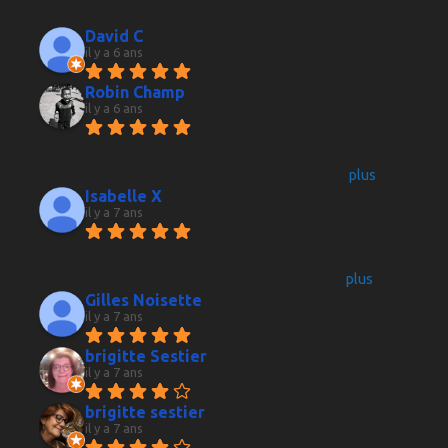
conseiller je recommande fortement
David C
il y a 6 ans
Super conseils
Robin Champ
il y a 6 ans
Très bon conseils, parfois des 
prix un peu élevés mais qui sont largement 
justifiés par le conseil, la qualité et le
... 
plus
Isabelle X
il y a 7 ans
Je n'y connais rien en vin et 
spiritueux.  Je viens tjs là soit pr des cadeaux au 
moment des fêtes soit quand je dois
... 
plus
Gilles Noisette
il y a 7 ans
Beau choix.  Bons conseils
brigitte Sestier
il y a 7 ans
Très bien
brigitte sestier
il y a 7 ans
Très bien