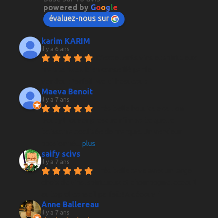
powered by
G
o
o
g
l
e
évaluez-nous sur
karim KARIM
il y a 6 ans
D'excellents vins et spiritueux 
mais surtout bien conseillé par le 
vendeur.Parfait Merci beaucoup
Maeva Benoit
il y a 7 ans
Très belle boutique ou l on 
peut y trouver presque n'importe quelle 
boisson alcoolisée de marque. Un vendeur 
passionné
... 
plus
saify scivs
il y a 7 ans
Très belle cave avec un large 
choix de vins, spiritueux et champagne, acceuil 
au top et conseil parfait ! A découvrir
Anne Ballereau
il y a 7 ans