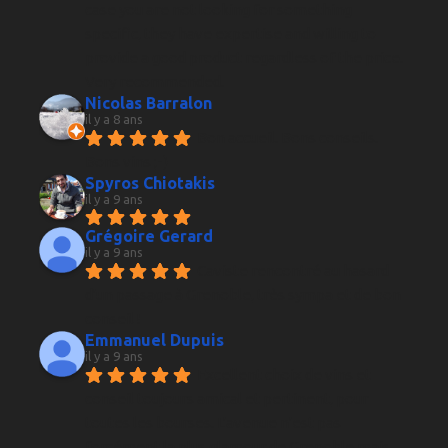
case you are not looking for something 
specific, they have expertise and willing to 
provide a good product regardless of the price. 
Very recommended.
Nicolas Barralon
il y a 8 ans
Bon accueil. Bons conseils. 
Bons vins ;-)
Spyros Chiotakis
il y a 9 ans
Grégoire Gerard
il y a 9 ans
Caviste rencontré au hasard 
d'un passage à Grenoble, très sympa et de bon 
conseil !
Emmanuel Dupuis
il y a 9 ans
Excellent choix de vins et 
conseil toujours amical et pertinent, pour 
toutes les bourses. L'avenue n'est pas 
forcément la plus glamour de Grenoble mais 