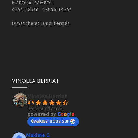
MARDI au SAMEDI :
9h00-12h30 14h30-19h00
Dimanche et Lundi Fermés
VINOLEA BERRIAT
Vinolea Berriat
4.5
Basé sur 17 avis
powered by
G
o
o
g
l
e
évaluez-nous sur
Maxime G