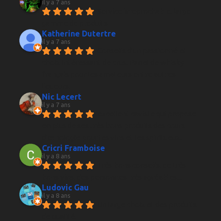
il y a 7 ans
Service irreprochable, large 
gamme de produits
Katherine Dutertre
il y a 7 ans
Conseils d'un passionné et 
choix intéressant de crus. Panel de whisky 
français pour les amateurs entre autres 
liqueurs.
Nic Lecert
il y a 7 ans
excellent caviste qui propose 
en plus de ses très bons produits des cours 
d’œnologie pour les vins et les spiritueux.
Cricri Framboise
il y a 8 ans
Très bons conseils, de très 
bons vins, des personnes très agréables...
Ludovic Gau
il y a 8 ans
Un large choix et des produits 
de qualité.