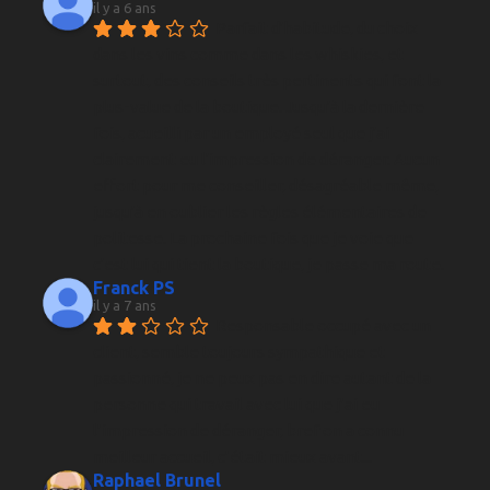
il y a 6 ans
Parfait d'habitude, du choix 
dans les vins comme dans les whiskies, et 
surtout, des conseils très pertinents qui font la 
plus-value de la boutique. Jusqu'à la dernière 
fois, acueilli par un employé seul que j'ai 
clairement eu l'impression de déranger. Aucun 
effort pour me conseiller, désagréable même, 
jusqu'à en oublier les règles élémentaires de 
politesse. La prochaine fois que je voie que 
c'est lui qui tient la boutique, je passe ma route.
Franck PS
il y a 7 ans
Responsable occupé avec un 
client, semble toujours sympathique et 
passionné, je ne peux pas en dire autant de la 
personne qui travail avec lui que j’ai eu 
l’impression de déranger, bref on a connu 
meilleur accueil, c’était mieux avant...
Raphael Brunel