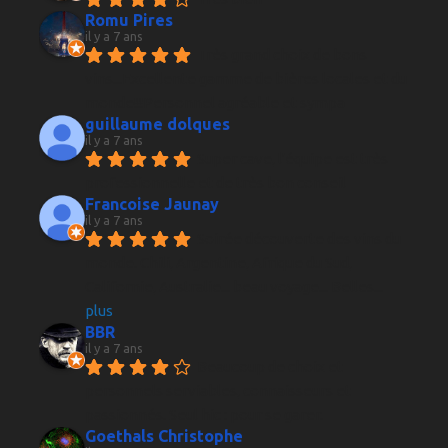
Romu Pires
il y a 7 ans
Très grand choix de bons 
vins...Excellente gamme de bières locales et du 
monde!!!Personnel agréable et sympa
guillaume dolques
il y a 7 ans
Super cave, l'équipe est très 
professionnelle et de très bon conseil
Francoise Jaunay
il y a 7 ans
Soirée découverte des vins du 
monde. Chili, Argentine, Afrique du Sud, 
Californie, Australie... beau voyage... Belles
... 
plus
BBR
il y a 7 ans
Beaucoup de choix et 
personnels serviables, connaisseurs et 
passionnés. Seul hic : pour se garer.
Goethals Christophe