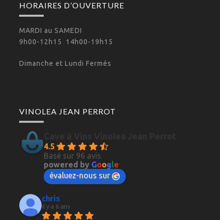
HORAIRES D’OUVERTURE
MARDI au SAMEDI
9h00-12h15 14h00-19h15
Dimanche et Lundi Fermés
VINOLEA JEAN PERROT
Cave à Vins Vinolea Jean Perrot
4.5
Basé sur 96 avis
powered by
G
o
o
g
l
e
évaluez-nous sur
chris
il y a 6 ans
Cave à vin au top des super 