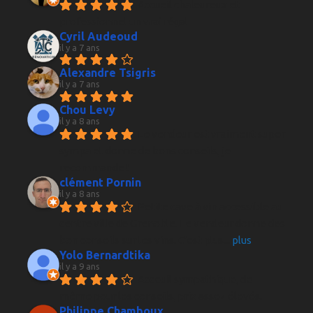
Accueil chaleureux et 
professionnel un vrai régal
Cyril Audeoud
il y a 7 ans
Alexandre Tsigris
il y a 7 ans
Chou Levy
il y a 8 ans
Le vendeur est vraiment super 
sympa et donne de bons conseils, je 
recommande !
clément Pornin
il y a 8 ans
Petite cave à vin accessible au 
centre ville de Grenoble. Le vendeur donne des 
bon conseils sur les vins. C'est plus
... 
plus
Yolo Bernardtika
il y a 9 ans
Acceuil sympathique, de 
même pour les conseils, prix assez élevés.
Philippe Chamboux