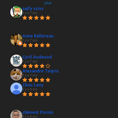
passionné
... 
plus
saify scivs
il y a 7 ans
Très belle cave avec un large 
choix de vins, spiritueux et champagne, acceuil 
au top et conseil parfait ! A découvrir
Anne Ballereau
il y a 7 ans
Accueil chaleureux et 
professionnel un vrai régal
Cyril Audeoud
il y a 7 ans
Alexandre Tsigris
il y a 7 ans
Chou Levy
il y a 8 ans
Le vendeur est vraiment super 
sympa et donne de bons conseils, je 
recommande !
clément Pornin
il y a 8 ans