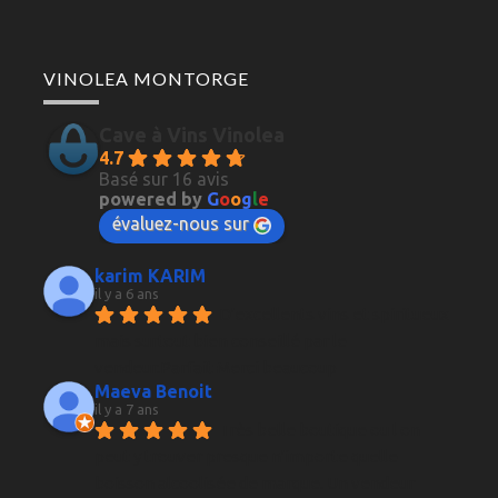
VINOLEA MONTORGE
Cave à Vins Vinolea
4.7
Basé sur 16 avis
powered by
G
o
o
g
l
e
évaluez-nous sur
karim KARIM
il y a 6 ans
D'excellents vins et spiritueux 
mais surtout bien conseillé par le 
vendeur.Parfait Merci beaucoup
Maeva Benoit
il y a 7 ans
Très belle boutique ou l on 
peut y trouver presque n'importe quelle 
boisson alcoolisée de marque. Un vendeur 