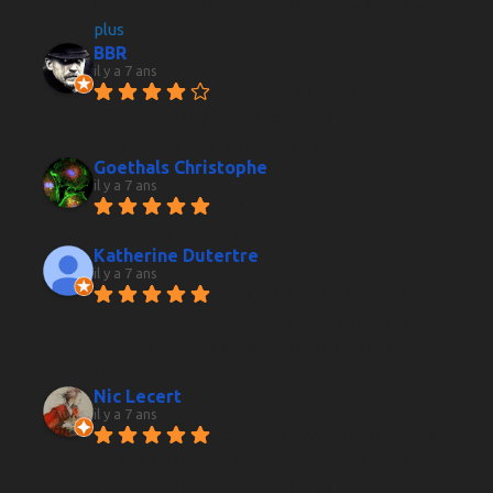
Californie, Australie... beau voyage... Belles
... 
plus
BBR
il y a 7 ans
Beaucoup de choix et 
personnels serviables, connaisseurs et 
passionnés. Seul hic : pour se garer.
Goethals Christophe
il y a 7 ans
Service irreprochable, large 
gamme de produits
Katherine Dutertre
il y a 7 ans
Conseils d'un passionné et 
choix intéressant de crus. Panel de whisky 
français pour les amateurs entre autres 
liqueurs.
Nic Lecert
il y a 7 ans
excellent caviste qui propose 
en plus de ses très bons produits des cours 
d’œnologie pour les vins et les spiritueux.