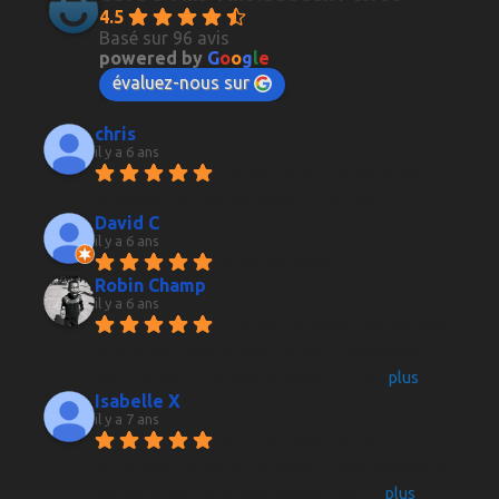
4.5
Basé sur 96 avis
powered by
G
o
o
g
l
e
évaluez-nous sur
chris
il y a 6 ans
Cave à vin au top des super 
conseiller je recommande fortement
David C
il y a 6 ans
Super conseils
Robin Champ
il y a 6 ans
Très bon conseils, parfois des 
prix un peu élevés mais qui sont largement 
justifiés par le conseil, la qualité et le
... 
plus
Isabelle X
il y a 7 ans
Je n'y connais rien en vin et 
spiritueux.  Je viens tjs là soit pr des cadeaux au 
moment des fêtes soit quand je dois
... 
plus