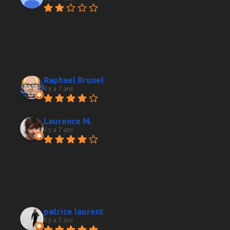
Responsable occupé avec un 
client, semble toujours sympathique et 
passionné, je ne peux pas en dire autant de la 
personne qui travail avec lui que j’ai eu 
l’impression de déranger, bref on a connu 
meilleur accueil, c’était mieux avant...
Raphael Brunel
il y a 7 ans
Superbe choix de vins et 
whisky
Laurence M.
il y a 7 ans
Accueil très sympathique et 
professionnel. De bons conseils. De très bons 
produits. Des bons vins à des prix très 
abordables. Comme des vins de prestige pour 
des budgets plus conséquents. Carte de fidélité 
qui donne une réduction après quelques achats.
patrice laurent
il y a 7 ans
Toujours de très bon conseils , 