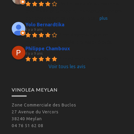
Petite cave à vin accessible au 
centre ville de Grenoble. Le vendeur donne des 
bon conseils sur les vins. C'est plus
... 
plus
Yolo Bernardtika
il y a 9 ans
Acceuil sympathique, de 
même pour les conseils, prix assez élevés.
Philippe Chamboux
il y a 9 ans
Accueil choix et conseils 
Voir tous les avis
VINOLEA MEYLAN
Zone Commerciale des Buclos
27 Avenue du Vercors
38240 Meylan
04 76 51 62 08