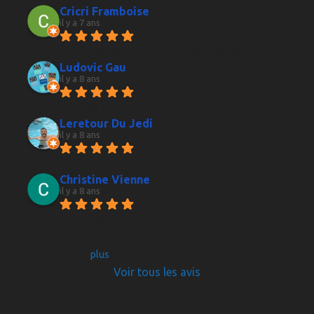
Cricri Framboise
il y a 7 ans
Très bons conseils, de très 
bons vins, des personnes très agréables...
Ludovic Gau
il y a 8 ans
Un large choix et des produits 
de qualité.
Leretour Du Jedi
il y a 8 ans
Accueil, au top, choix énorme, 
conseil avisé
Christine Vienne
il y a 8 ans
Tous les vins proposés 
s'accordaient parfaitement avec le menu que 
j'avais envisagé (y compris le digestif). Merci 
pour
... 
plus
Voir tous les avis