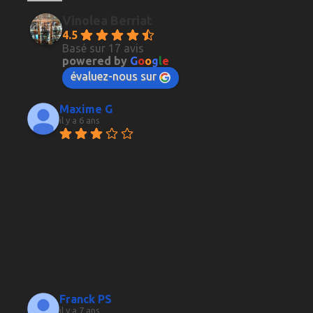
Vinolea Berriat
4.5
Basé sur 17 avis
powered by
G
o
o
g
l
e
évaluez-nous sur
Maxime G
il y a 6 ans
Parfait d'habitude, du choix 
dans les vins comme dans les whiskies, et 
surtout, des conseils très pertinents qui font la 
plus-value de la boutique. Jusqu'à la dernière 
fois, acueilli par un employé seul que j'ai 
clairement eu l'impression de déranger. Aucun 
effort pour me conseiller, désagréable même, 
jusqu'à en oublier les règles élémentaires de 
politesse. La prochaine fois que je voie que 
c'est lui qui tient la boutique, je passe ma route.
Franck PS
il y a 7 ans