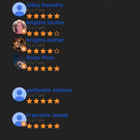
Gilles Noisette
il y a 7 ans
Beau choix.  Bons conseils
brigitte Sestier
il y a 7 ans
Très bien
brigitte sestier
il y a 7 ans
Très bien
Romu Pires
il y a 7 ans
Très grand choix de bons 
vins...Excellente gamme de bières locales et du 
monde!!!Personnel agréable et sympa
guillaume dolques
il y a 7 ans
Super cave, l'équipe est très 
professionnelle et de très bon conseil
Francoise Jaunay
il y a 7 ans
Soirée découverte des vins du 
monde. Chili, Argentine, Afrique du Sud, 