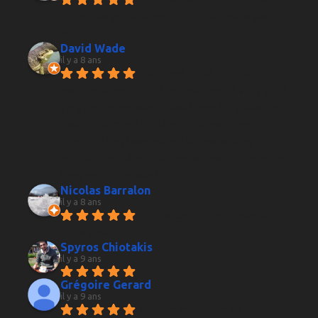
un très large choix en Vin bien sur mais pas 
que...
David Wade
il y a 8 ans
Excellent production sélection 
and the attention to the customer is very good, 
very recommended to ask them for guidance in 
case you are not looking for something 
specific, they have expertise and willing to 
provide a good product regardless of the price. 
Very recommended.
Nicolas Barralon
il y a 8 ans
Bon accueil. Bons conseils. 
Bons vins ;-)
Spyros Chiotakis
il y a 9 ans
Grégoire Gerard
il y a 9 ans
Caviste rencontré au hasard 