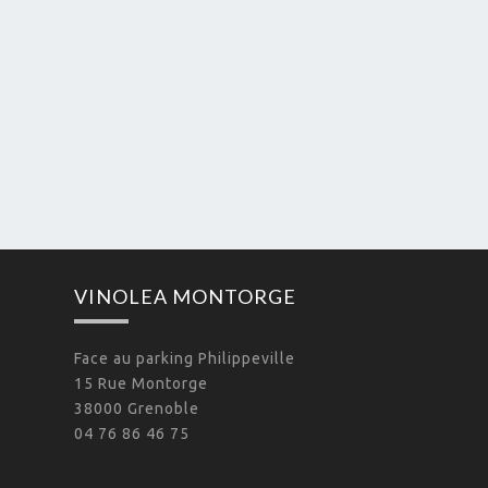
VINOLEA MONTORGE
Face au parking Philippeville
15 Rue Montorge
38000 Grenoble
04 76 86 46 75