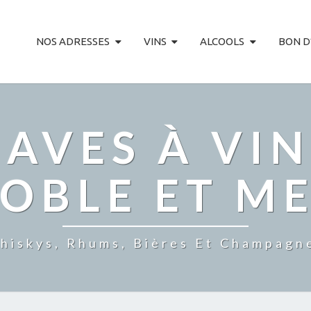
NOS ADRESSES
VINS
ALCOOLS
BON D
AVES À VIN
OBLE ET M
hiskys, Rhums, Bières Et Champagn