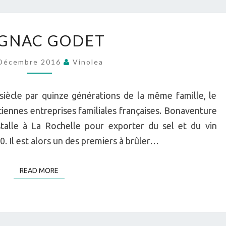
COGNAC
GNAC GODET
GODET
Décembre 2016
Vinolea
siècle par quinze générations de la même famille, le
iennes entreprises familiales françaises. Bonaventure
stalle à La Rochelle pour exporter du sel et du vin
0. Il est alors un des premiers à brûler…
READ MORE
READ MORE