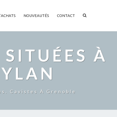
SEARCH
’ACHATS
NOUVEAUTÉS
CONTACT
ICON
 SITUÉES À
EYLAN
es. Cavistes À Grenoble