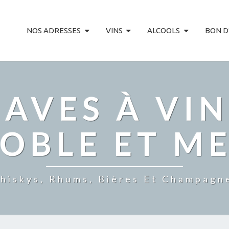
NOS ADRESSES
VINS
ALCOOLS
BON D
AVES À VIN
OBLE ET M
hiskys, Rhums, Bières Et Champagn