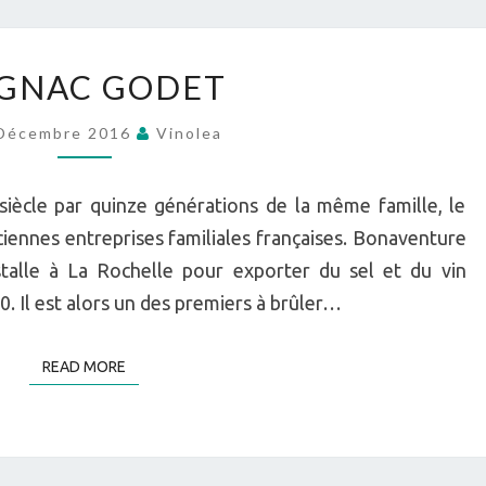
COGNAC
GNAC GODET
GODET
Décembre 2016
Vinolea
siècle par quinze générations de la même famille, le
iennes entreprises familiales françaises. Bonaventure
stalle à La Rochelle pour exporter du sel et du vin
0. Il est alors un des premiers à brûler…
READ MORE
READ MORE