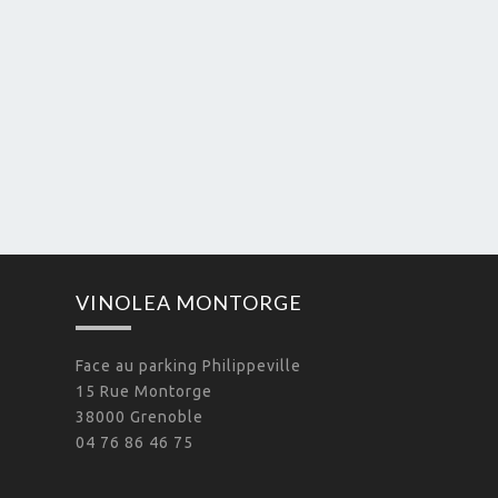
VINOLEA MONTORGE
Face au parking Philippeville
15 Rue Montorge
38000 Grenoble
04 76 86 46 75