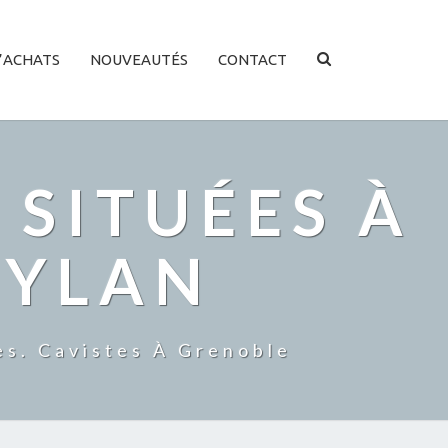
SEARCH
’ACHATS
NOUVEAUTÉS
CONTACT
ICON
 SITUÉES À
EYLAN
es. Cavistes À Grenoble