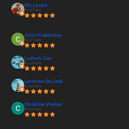
Nic Lecert
il y a 7 ans
excellent caviste qui propose 
en plus de ses très bons produits des cours 
d’œnologie pour les vins et les spiritueux.
Cricri Framboise
il y a 7 ans
Très bons conseils, de très 
bons vins, des personnes très agréables...
Ludovic Gau
il y a 8 ans
Un large choix et des produits 
de qualité.
Leretour Du Jedi
il y a 8 ans
Accueil, au top, choix énorme, 
conseil avisé
Christine Vienne
il y a 8 ans
Tous les vins proposés 
s'accordaient parfaitement avec le menu que 
j'avais envisagé (y compris le digestif). Merci 