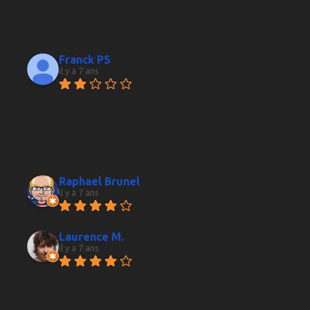
jusqu'à en oublier les règles élémentaires de 
politesse. La prochaine fois que je voie que 
c'est lui qui tient la boutique, je passe ma route.
Franck PS
il y a 7 ans
Responsable occupé avec un 
client, semble toujours sympathique et 
passionné, je ne peux pas en dire autant de la 
personne qui travail avec lui que j’ai eu 
l’impression de déranger, bref on a connu 
meilleur accueil, c’était mieux avant...
Raphael Brunel
il y a 7 ans
Superbe choix de vins et 
whisky
Laurence M.
il y a 7 ans
Accueil très sympathique et 
professionnel. De bons conseils. De très bons 
produits. Des bons vins à des prix très 