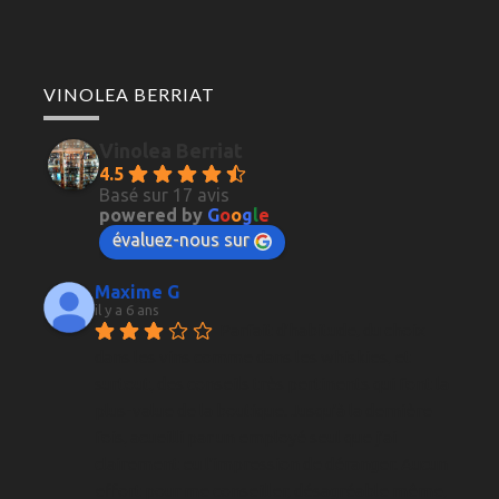
VINOLEA BERRIAT
Vinolea Berriat
4.5
Basé sur 17 avis
powered by
G
o
o
g
l
e
évaluez-nous sur
Maxime G
il y a 6 ans
Parfait d'habitude, du choix 
dans les vins comme dans les whiskies, et 
surtout, des conseils très pertinents qui font la 
plus-value de la boutique. Jusqu'à la dernière 
fois, acueilli par un employé seul que j'ai 
clairement eu l'impression de déranger. Aucun 
effort pour me conseiller, désagréable même, 