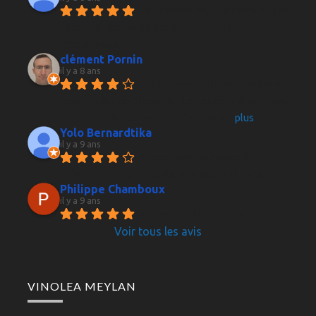
Le vendeur est vraiment super 
sympa et donne de bons conseils, je 
recommande !
clément Pornin
il y a 8 ans
Petite cave à vin accessible au 
centre ville de Grenoble. Le vendeur donne des 
bon conseils sur les vins. C'est plus
... 
plus
Yolo Bernardtika
il y a 9 ans
Acceuil sympathique, de 
même pour les conseils, prix assez élevés.
Philippe Chamboux
il y a 9 ans
Accueil choix et conseils 
Voir tous les avis
VINOLEA MEYLAN