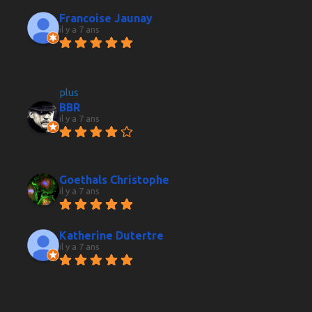
professionnelle et de très bon conseil
Francoise Jaunay
il y a 7 ans
Soirée découverte des vins du 
monde. Chili, Argentine, Afrique du Sud, 
Californie, Australie... beau voyage... Belles
... 
plus
BBR
il y a 7 ans
Beaucoup de choix et 
personnels serviables, connaisseurs et 
passionnés. Seul hic : pour se garer.
Goethals Christophe
il y a 7 ans
Service irreprochable, large 
gamme de produits
Katherine Dutertre
il y a 7 ans
Conseils d'un passionné et 
choix intéressant de crus. Panel de whisky 
français pour les amateurs entre autres 
liqueurs.