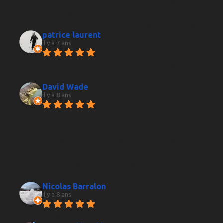
abordables. Comme des vins de prestige pour 
des budgets plus conséquents. Carte de fidélité 
qui donne une réduction après quelques achats.
patrice laurent
il y a 7 ans
Toujours de très bon conseils , 
un très large choix en Vin bien sur mais pas 
que...
David Wade
il y a 8 ans
Excellent production sélection 
and the attention to the customer is very good, 
very recommended to ask them for guidance in 
case you are not looking for something 
specific, they have expertise and willing to 
provide a good product regardless of the price. 
Very recommended.
Nicolas Barralon
il y a 8 ans
Bon accueil. Bons conseils. 
Bons vins ;-)