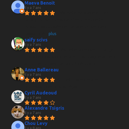
Maeva Benoit
il y a 7 ans
Très belle boutique ou l on 
peut y trouver presque n'importe quelle 
boisson alcoolisée de marque. Un vendeur 
passionné
... 
plus
saify scivs
il y a 7 ans
Très belle cave avec un large 
choix de vins, spiritueux et champagne, acceuil 
au top et conseil parfait ! A découvrir
Anne Ballereau
il y a 7 ans
Accueil chaleureux et 
professionnel un vrai régal
Cyril Audeoud
il y a 7 ans
Alexandre Tsigris
il y a 7 ans
Chou Levy
il y a 8 ans