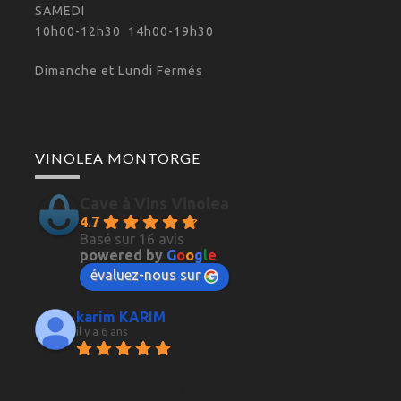
SAMEDI
10h00-12h30 14h00-19h30
Dimanche et Lundi Fermés
VINOLEA MONTORGE
Cave à Vins Vinolea
4.7
Basé sur 16 avis
powered by
G
o
o
g
l
e
évaluez-nous sur
karim KARIM
il y a 6 ans
D'excellents vins et spiritueux 
mais surtout bien conseillé par le 
vendeur.Parfait Merci beaucoup