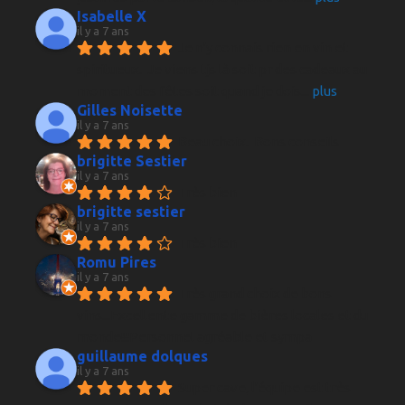
Isabelle X
il y a 7 ans
Je n'y connais rien en vin et 
spiritueux.  Je viens tjs là soit pr des cadeaux au 
moment des fêtes soit quand je dois
... 
plus
Gilles Noisette
il y a 7 ans
Beau choix.  Bons conseils
brigitte Sestier
il y a 7 ans
Très bien
brigitte sestier
il y a 7 ans
Très bien
Romu Pires
il y a 7 ans
Très grand choix de bons 
vins...Excellente gamme de bières locales et du 
monde!!!Personnel agréable et sympa
guillaume dolques
il y a 7 ans
Super cave, l'équipe est très 