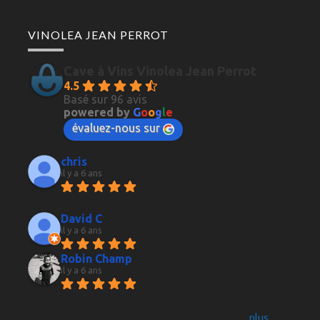
VINOLEA JEAN PERROT
Cave à Vins Vinolea Jean Perrot
4.5
Basé sur 96 avis
powered by
G
o
o
g
l
e
évaluez-nous sur
chris
il y a 6 ans
Cave à vin au top des super 
conseiller je recommande fortement
David C
il y a 6 ans
Super conseils
Robin Champ
il y a 6 ans
Très bon conseils, parfois des 
prix un peu élevés mais qui sont largement 
justifiés par le conseil, la qualité et le
... 
plus