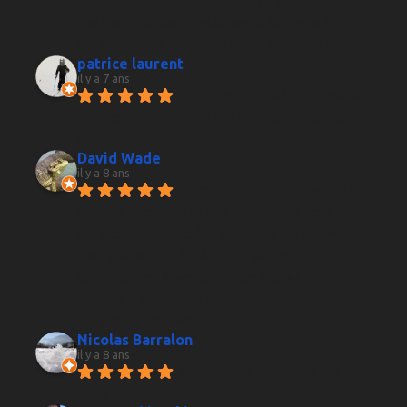
abordables. Comme des vins de prestige pour 
des budgets plus conséquents. Carte de fidélité 
qui donne une réduction après quelques achats.
patrice laurent
il y a 7 ans
Toujours de très bon conseils , 
un très large choix en Vin bien sur mais pas 
que...
David Wade
il y a 8 ans
Excellent production sélection 
and the attention to the customer is very good, 
very recommended to ask them for guidance in 
case you are not looking for something 
specific, they have expertise and willing to 
provide a good product regardless of the price. 
Very recommended.
Nicolas Barralon
il y a 8 ans
Bon accueil. Bons conseils. 
Bons vins ;-)