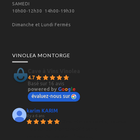
SAMEDI
10h00-12h30 14h00-19h30
Dimanche et Lundi Fermés
VINOLEA MONTORGE
Cave à Vins Vinolea
4.7
Basé sur 16 avis
powered by
G
o
o
g
l
e
évaluez-nous sur
karim KARIM
il y a 6 ans
D'excellents vins et spiritueux 
mais surtout bien conseillé par le 
vendeur.Parfait Merci beaucoup