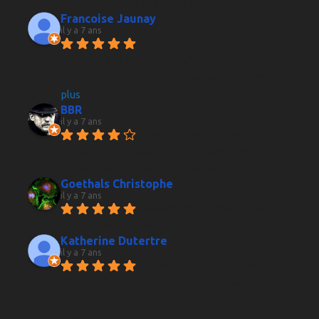
professionnelle et de très bon conseil
Francoise Jaunay
il y a 7 ans
Soirée découverte des vins du 
monde. Chili, Argentine, Afrique du Sud, 
Californie, Australie... beau voyage... Belles
... 
plus
BBR
il y a 7 ans
Beaucoup de choix et 
personnels serviables, connaisseurs et 
passionnés. Seul hic : pour se garer.
Goethals Christophe
il y a 7 ans
Service irreprochable, large 
gamme de produits
Katherine Dutertre
il y a 7 ans
Conseils d'un passionné et 
choix intéressant de crus. Panel de whisky 
français pour les amateurs entre autres 
liqueurs.