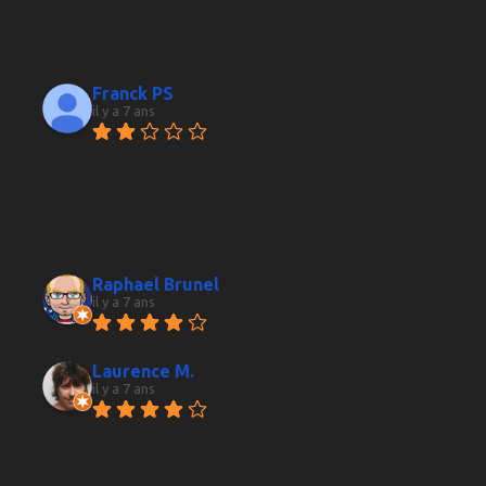
jusqu'à en oublier les règles élémentaires de 
politesse. La prochaine fois que je voie que 
c'est lui qui tient la boutique, je passe ma route.
Franck PS
il y a 7 ans
Responsable occupé avec un 
client, semble toujours sympathique et 
passionné, je ne peux pas en dire autant de la 
personne qui travail avec lui que j’ai eu 
l’impression de déranger, bref on a connu 
meilleur accueil, c’était mieux avant...
Raphael Brunel
il y a 7 ans
Superbe choix de vins et 
whisky
Laurence M.
il y a 7 ans
Accueil très sympathique et 
professionnel. De bons conseils. De très bons 
produits. Des bons vins à des prix très 