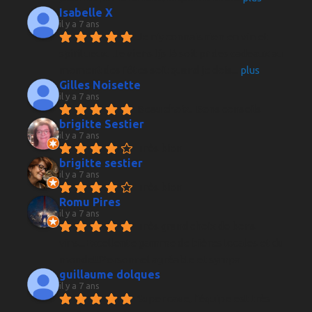
Isabelle X
il y a 7 ans
Je n'y connais rien en vin et 
spiritueux.  Je viens tjs là soit pr des cadeaux au 
moment des fêtes soit quand je dois
... 
plus
Gilles Noisette
il y a 7 ans
Beau choix.  Bons conseils
brigitte Sestier
il y a 7 ans
Très bien
brigitte sestier
il y a 7 ans
Très bien
Romu Pires
il y a 7 ans
Très grand choix de bons 
vins...Excellente gamme de bières locales et du 
monde!!!Personnel agréable et sympa
guillaume dolques
il y a 7 ans
Super cave, l'équipe est très 