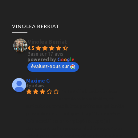
VINOLEA BERRIAT
Vinolea Berriat
4.5
Basé sur 17 avis
powered by
G
o
o
g
l
e
évaluez-nous sur
Maxime G
il y a 6 ans
Parfait d'habitude, du choix 
dans les vins comme dans les whiskies, et 
surtout, des conseils très pertinents qui font la 
plus-value de la boutique. Jusqu'à la dernière 
fois, acueilli par un employé seul que j'ai 
clairement eu l'impression de déranger. Aucun 
effort pour me conseiller, désagréable même, 