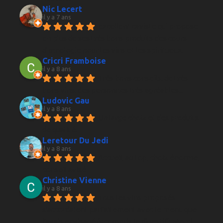
Nic Lecert
il y a 7 ans
excellent caviste qui propose 
en plus de ses très bons produits des cours 
d’œnologie pour les vins et les spiritueux.
Cricri Framboise
il y a 8 ans
Très bons conseils, de très 
bons vins, des personnes très agréables...
Ludovic Gau
il y a 8 ans
Un large choix et des produits 
de qualité.
Leretour Du Jedi
il y a 8 ans
Accueil, au top, choix énorme, 
conseil avisé
Christine Vienne
il y a 8 ans
Tous les vins proposés 
s'accordaient parfaitement avec le menu que 
j'avais envisagé (y compris le digestif). Merci 