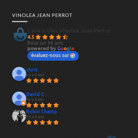
VINOLEA JEAN PERROT
Cave à Vins Vinolea Jean Perrot
4.5
Basé sur 96 avis
powered by
G
o
o
g
l
e
évaluez-nous sur
chris
il y a 6 ans
Cave à vin au top des super 
conseiller je recommande fortement
David C
il y a 6 ans
Super conseils
Robin Champ
il y a 6 ans
Très bon conseils, parfois des 
prix un peu élevés mais qui sont largement 
justifiés par le conseil, la qualité et le
... 
plus