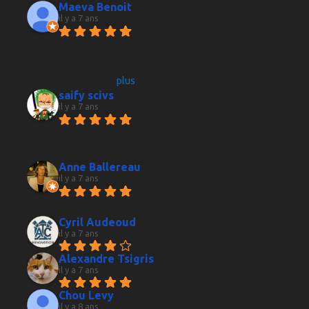
Maeva Benoit
il y a 7 ans
Très belle boutique ou l on 
peut y trouver presque n'importe quelle 
boisson alcoolisée de marque. Un vendeur 
passionné
... 
plus
saify scivs
il y a 7 ans
Très belle cave avec un large 
choix de vins, spiritueux et champagne, acceuil 
au top et conseil parfait ! A découvrir
Anne Ballereau
il y a 7 ans
Accueil chaleureux et 
professionnel un vrai régal
Cyril Audeoud
il y a 7 ans
Alexandre Tsigris
il y a 7 ans
Chou Levy
il y a 8 ans