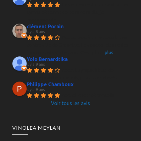
Le vendeur est vraiment super 
sympa et donne de bons conseils, je 
recommande !
clément Pornin
il y a 8 ans
Petite cave à vin accessible au 
centre ville de Grenoble. Le vendeur donne des 
bon conseils sur les vins. C'est plus
... 
plus
Yolo Bernardtika
il y a 9 ans
Acceuil sympathique, de 
même pour les conseils, prix assez élevés.
Philippe Chamboux
il y a 9 ans
Accueil choix et conseils 
Voir tous les avis
VINOLEA MEYLAN