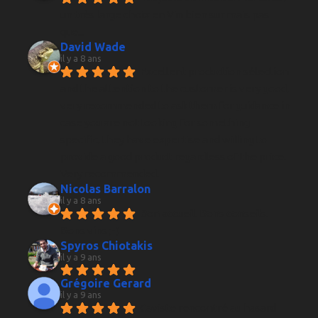
un très large choix en Vin bien sur mais pas 
que...
David Wade
il y a 8 ans
Excellent production sélection 
and the attention to the customer is very good, 
very recommended to ask them for guidance in 
case you are not looking for something 
specific, they have expertise and willing to 
provide a good product regardless of the price. 
Very recommended.
Nicolas Barralon
il y a 8 ans
Bon accueil. Bons conseils. 
Bons vins ;-)
Spyros Chiotakis
il y a 9 ans
Grégoire Gerard
il y a 9 ans
Caviste rencontré au hasard 