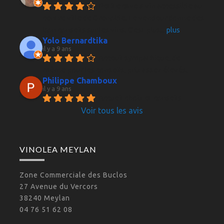
Petite cave à vin accessible au 
centre ville de Grenoble. Le vendeur donne des 
bon conseils sur les vins. C'est plus
... 
plus
Yolo Bernardtika
il y a 9 ans
Acceuil sympathique, de 
même pour les conseils, prix assez élevés.
Philippe Chamboux
il y a 9 ans
Accueil choix et conseils 
Voir tous les avis
VINOLEA MEYLAN
Zone Commerciale des Buclos
27 Avenue du Vercors
38240 Meylan
04 76 51 62 08