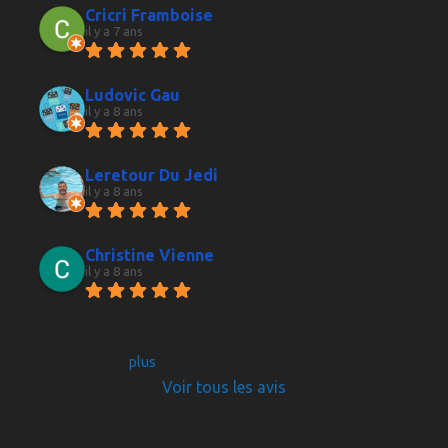
Cricri Framboise
il y a 7 ans
Très bons conseils, de très 
bons vins, des personnes très agréables...
Ludovic Gau
il y a 8 ans
Un large choix et des produits 
de qualité.
Leretour Du Jedi
il y a 8 ans
Accueil, au top, choix énorme, 
conseil avisé
Christine Vienne
il y a 8 ans
Tous les vins proposés 
s'accordaient parfaitement avec le menu que 
j'avais envisagé (y compris le digestif). Merci 
pour
... 
plus
Voir tous les avis