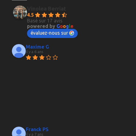
Vinolea Berriat
4.5
Basé sur 17 avis
powered by
G
o
o
g
l
e
évaluez-nous sur
Maxime G
il y a 6 ans
Parfait d'habitude, du choix 
dans les vins comme dans les whiskies, et 
surtout, des conseils très pertinents qui font la 
plus-value de la boutique. Jusqu'à la dernière 
fois, acueilli par un employé seul que j'ai 
clairement eu l'impression de déranger. Aucun 
effort pour me conseiller, désagréable même, 
jusqu'à en oublier les règles élémentaires de 
politesse. La prochaine fois que je voie que 
c'est lui qui tient la boutique, je passe ma route.
Franck PS
il y a 7 ans