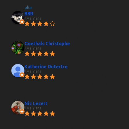
Californie, Australie... beau voyage... Belles
... 
plus
BBR
il y a 7 ans
Beaucoup de choix et 
personnels serviables, connaisseurs et 
passionnés. Seul hic : pour se garer.
Goethals Christophe
il y a 7 ans
Service irreprochable, large 
gamme de produits
Katherine Dutertre
il y a 7 ans
Conseils d'un passionné et 
choix intéressant de crus. Panel de whisky 
français pour les amateurs entre autres 
liqueurs.
Nic Lecert
il y a 7 ans
excellent caviste qui propose 
en plus de ses très bons produits des cours 
d’œnologie pour les vins et les spiritueux.