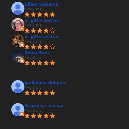
Gilles Noisette
il y a 7 ans
Beau choix.  Bons conseils
brigitte Sestier
il y a 7 ans
Très bien
brigitte sestier
il y a 7 ans
Très bien
Romu Pires
il y a 7 ans
Très grand choix de bons 
vins...Excellente gamme de bières locales et du 
monde!!!Personnel agréable et sympa
guillaume dolques
il y a 7 ans
Super cave, l'équipe est très 
professionnelle et de très bon conseil
Francoise Jaunay
il y a 7 ans
Soirée découverte des vins du 
monde. Chili, Argentine, Afrique du Sud, 