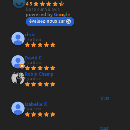
4.5
Basé sur 96 avis
powered by
G
o
o
g
l
e
évaluez-nous sur
chris
il y a 6 ans
Cave à vin au top des super 
conseiller je recommande fortement
David C
il y a 6 ans
Super conseils
Robin Champ
il y a 6 ans
Très bon conseils, parfois des 
prix un peu élevés mais qui sont largement 
justifiés par le conseil, la qualité et le
... 
plus
Isabelle X
il y a 7 ans
Je n'y connais rien en vin et 
spiritueux.  Je viens tjs là soit pr des cadeaux au 
moment des fêtes soit quand je dois
... 
plus