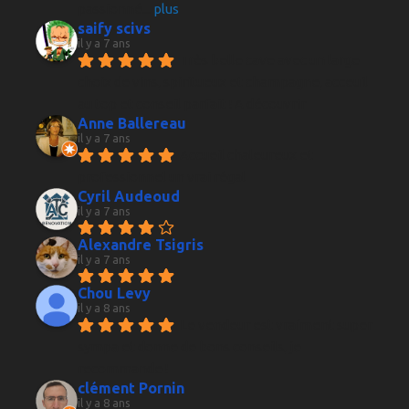
passionné
... 
plus
saify scivs
il y a 7 ans
Très belle cave avec un large 
choix de vins, spiritueux et champagne, acceuil 
au top et conseil parfait ! A découvrir
Anne Ballereau
il y a 7 ans
Accueil chaleureux et 
professionnel un vrai régal
Cyril Audeoud
il y a 7 ans
Alexandre Tsigris
il y a 7 ans
Chou Levy
il y a 8 ans
Le vendeur est vraiment super 
sympa et donne de bons conseils, je 
recommande !
clément Pornin
il y a 8 ans