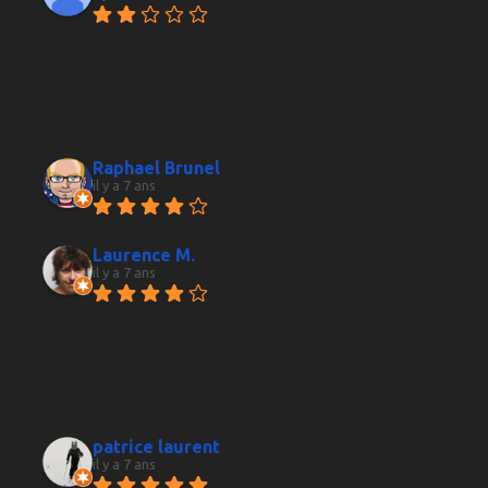
Responsable occupé avec un 
client, semble toujours sympathique et 
passionné, je ne peux pas en dire autant de la 
personne qui travail avec lui que j’ai eu 
l’impression de déranger, bref on a connu 
meilleur accueil, c’était mieux avant...
Raphael Brunel
il y a 7 ans
Superbe choix de vins et 
whisky
Laurence M.
il y a 7 ans
Accueil très sympathique et 
professionnel. De bons conseils. De très bons 
produits. Des bons vins à des prix très 
abordables. Comme des vins de prestige pour 
des budgets plus conséquents. Carte de fidélité 
qui donne une réduction après quelques achats.
patrice laurent
il y a 7 ans
Toujours de très bon conseils , 