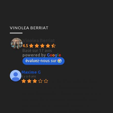
VINOLEA BERRIAT
Vinolea Berriat
4.5
Basé sur 17 avis
powered by
G
o
o
g
l
e
évaluez-nous sur
Maxime G
il y a 6 ans
Parfait d'habitude, du choix 
dans les vins comme dans les whiskies, et 
surtout, des conseils très pertinents qui font la 
plus-value de la boutique. Jusqu'à la dernière 
fois, acueilli par un employé seul que j'ai 
clairement eu l'impression de déranger. Aucun 