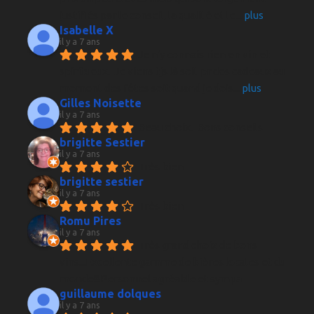
justifiés par le conseil, la qualité et le
... 
plus
Isabelle X
il y a 7 ans
Je n'y connais rien en vin et 
spiritueux.  Je viens tjs là soit pr des cadeaux au 
moment des fêtes soit quand je dois
... 
plus
Gilles Noisette
il y a 7 ans
Beau choix.  Bons conseils
brigitte Sestier
il y a 7 ans
Très bien
brigitte sestier
il y a 7 ans
Très bien
Romu Pires
il y a 7 ans
Très grand choix de bons 
vins...Excellente gamme de bières locales et du 
monde!!!Personnel agréable et sympa
guillaume dolques
il y a 7 ans