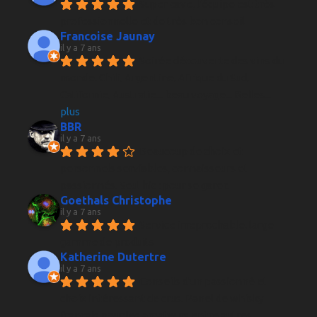
Super cave, l'équipe est très 
professionnelle et de très bon conseil
Francoise Jaunay
il y a 7 ans
Soirée découverte des vins du 
monde. Chili, Argentine, Afrique du Sud, 
Californie, Australie... beau voyage... Belles
... 
plus
BBR
il y a 7 ans
Beaucoup de choix et 
personnels serviables, connaisseurs et 
passionnés. Seul hic : pour se garer.
Goethals Christophe
il y a 7 ans
Service irreprochable, large 
gamme de produits
Katherine Dutertre
il y a 7 ans
Conseils d'un passionné et 
choix intéressant de crus. Panel de whisky 
français pour les amateurs entre autres 