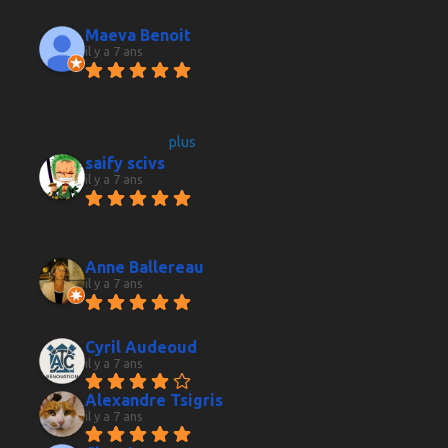
vendeur.Parfait Merci beaucoup
Maeva Benoit
il y a 7 ans
Très belle boutique ou l on 
peut y trouver presque n'importe quelle 
boisson alcoolisée de marque. Un vendeur 
passionné
... 
plus
saify scivs
il y a 7 ans
Très belle cave avec un large 
choix de vins, spiritueux et champagne, acceuil 
au top et conseil parfait ! A découvrir
Anne Ballereau
il y a 7 ans
Accueil chaleureux et 
professionnel un vrai régal
Cyril Audeoud
il y a 7 ans
Alexandre Tsigris
il y a 7 ans