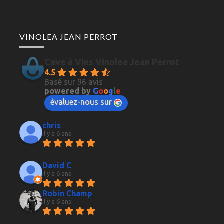
VINOLEA JEAN PERROT
Cave à Vins Vinolea Jean Perrot
4.5
Basé sur 96 avis
powered by
G
o
o
g
l
e
évaluez-nous sur
chris
il y a 6 ans
Cave à vin au top des super 
conseiller je recommande fortement
David C
il y a 6 ans
Super conseils
Robin Champ
il y a 6 ans
Très bon conseils, parfois des 
prix un peu élevés mais qui sont largement 