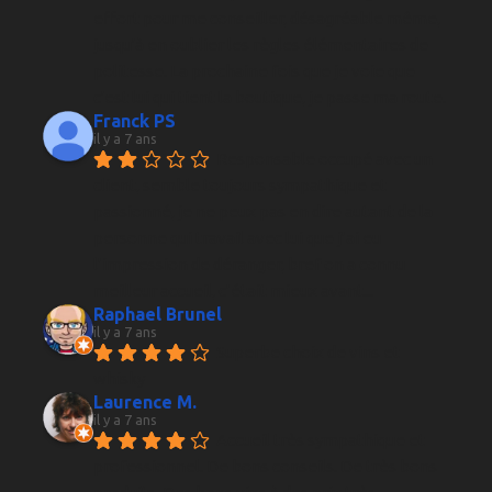
effort pour me conseiller, désagréable même, 
jusqu'à en oublier les règles élémentaires de 
politesse. La prochaine fois que je voie que 
c'est lui qui tient la boutique, je passe ma route.
Franck PS
il y a 7 ans
Responsable occupé avec un 
client, semble toujours sympathique et 
passionné, je ne peux pas en dire autant de la 
personne qui travail avec lui que j’ai eu 
l’impression de déranger, bref on a connu 
meilleur accueil, c’était mieux avant...
Raphael Brunel
il y a 7 ans
Superbe choix de vins et 
whisky
Laurence M.
il y a 7 ans
Accueil très sympathique et 
professionnel. De bons conseils. De très bons 