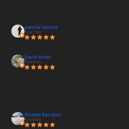
produits. Des bons vins à des prix très 
abordables. Comme des vins de prestige pour 
des budgets plus conséquents. Carte de fidélité 
qui donne une réduction après quelques achats.
patrice laurent
il y a 7 ans
Toujours de très bon conseils , 
un très large choix en Vin bien sur mais pas 
que...
David Wade
il y a 8 ans
Excellent production sélection 
and the attention to the customer is very good, 
very recommended to ask them for guidance in 
case you are not looking for something 
specific, they have expertise and willing to 
provide a good product regardless of the price. 
Very recommended.
Nicolas Barralon
il y a 8 ans
Bon accueil. Bons conseils. 