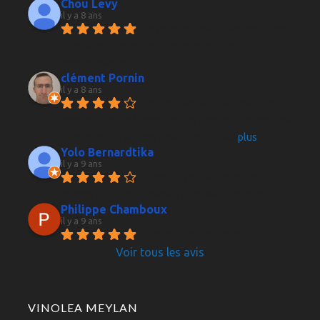
Chou Levy
il y a 8 ans
Le vendeur est vraiment super 
sympa et donne de bons conseils, je 
recommande !
clément Pornin
il y a 8 ans
Petite cave à vin accessible au 
centre ville de Grenoble. Le vendeur donne des 
bon conseils sur les vins. C'est plus
... 
plus
Yolo Bernardtika
il y a 9 ans
Acceuil sympathique, de 
même pour les conseils, prix assez élevés.
Philippe Chamboux
il y a 9 ans
Accueil choix et conseils 
Voir tous les avis
VINOLEA MEYLAN