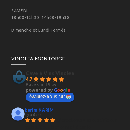
SAMEDI
10h00-12h30 14h00-19h30
Dimanche et Lundi Fermés
VINOLEA MONTORGE
Cave à Vins Vinolea
4.7
Basé sur 16 avis
powered by
G
o
o
g
l
e
évaluez-nous sur
karim KARIM
il y a 6 ans
D'excellents vins et spiritueux 
mais surtout bien conseillé par le 