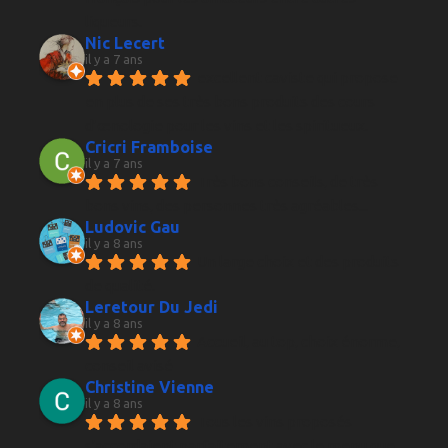
liqueurs.
Nic Lecert
il y a 7 ans
excellent caviste qui propose 
en plus de ses très bons produits des cours 
d’œnologie pour les vins et les spiritueux.
Cricri Framboise
il y a 7 ans
Très bons conseils, de très 
bons vins, des personnes très agréables...
Ludovic Gau
il y a 8 ans
Un large choix et des produits 
de qualité.
Leretour Du Jedi
il y a 8 ans
Accueil, au top, choix énorme, 
conseil avisé
Christine Vienne
il y a 8 ans
Tous les vins proposés 
s'accordaient parfaitement avec le menu que 