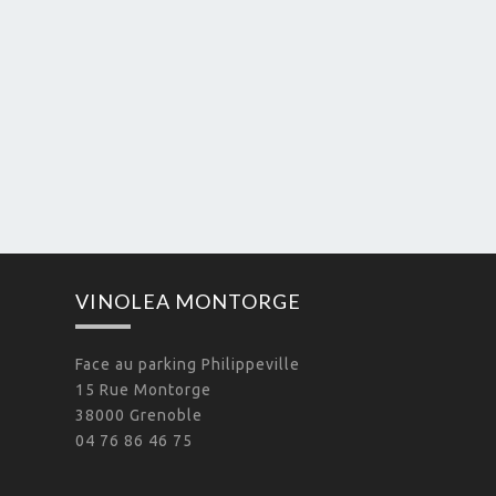
VINOLEA MONTORGE
Face au parking Philippeville
15 Rue Montorge
38000 Grenoble
04 76 86 46 75