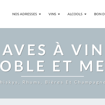
NOS ADRESSES
VINS
ALCOOLS
BON D
AVES À VIN
OBLE ET M
hiskys, Rhums, Bières Et Champagn