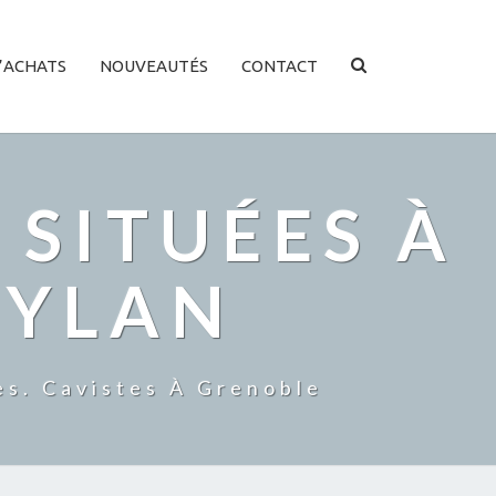
SEARCH
’ACHATS
NOUVEAUTÉS
CONTACT
ICON
 SITUÉES À
EYLAN
es. Cavistes À Grenoble